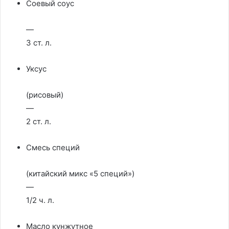
Соевый соус
—
3 ст. л.
Уксус
(рисовый)
—
2 ст. л.
Смесь специй
(китайский микс «5 специй»)
—
1/2 ч. л.
Масло кунжутное