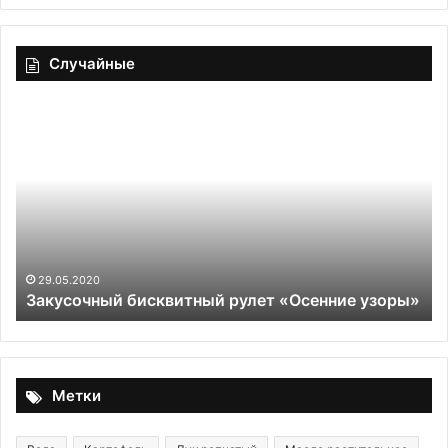
Случайные
Закусочный
Го
бисквитный
бу
рулет
на
«Осенние
ск
узоры»
29.05.2020
Закусочный бисквитный рулет «Осенние узоры»
Метки