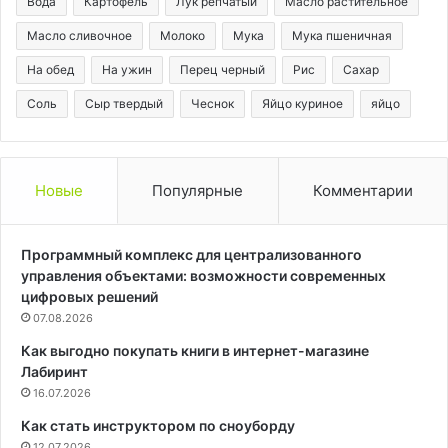
Вода
Картофель
Лук репчатый
Масло растительное
Масло сливочное
Молоко
Мука
Мука пшеничная
На обед
На ужин
Перец черный
Рис
Сахар
Соль
Сыр твердый
Чеснок
Яйцо куриное
яйцо
Новые
Популярные
Комментарии
Программный комплекс для централизованного
управления объектами: возможности современных
цифровых решений
07.08.2026
Как выгодно покупать книги в интернет-магазине
Лабиринт
16.07.2026
Как стать инструктором по сноуборду
12.07.2026