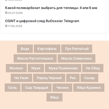
Какой поликарбонат выбрать для теплицы: 4 или 6 мм
03.07.2026
OSINT и цифровой след RuDossier Telegram
17.06.2026
Вода
Картофель
Лук Репчатый
Масло Растительное
Масло Сливочное
Молоко
Мука
Мука Пшеничная
На Обед
На Ужин
Перец Черный
Рис
Сахар
Соль
Сыр Твердый
Чеснок
Яйцо Куриное
Яйцо