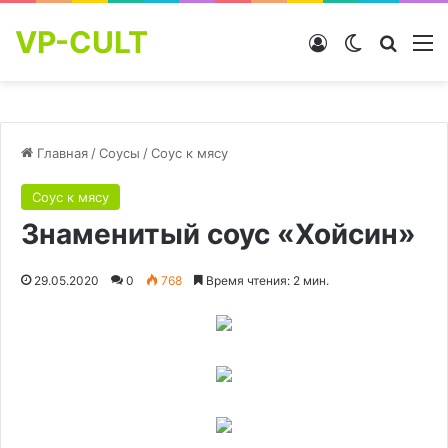
VP-CULT
Войти
Switch skin
Найти
М
Главная
/
Соусы
/
Соус к мясу
Соус к мясу
Знаменитый соус «Хойсин»
29.05.2020
0
768
Время чтения: 2 мин.