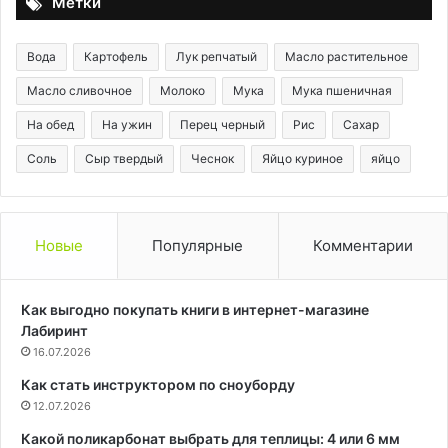
Метки
Вода
Картофель
Лук репчатый
Масло растительное
Масло сливочное
Молоко
Мука
Мука пшеничная
На обед
На ужин
Перец черный
Рис
Сахар
Соль
Сыр твердый
Чеснок
Яйцо куриное
яйцо
Новые
Популярные
Комментарии
Как выгодно покупать книги в интернет-магазине
Лабиринт
16.07.2026
Как стать инструктором по сноуборду
12.07.2026
Какой поликарбонат выбрать для теплицы: 4 или 6 мм