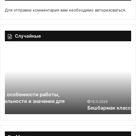
Для отправки комментария вам необходимо
авторизоваться
.
Случайные
Бешбармак
Сh
классический
15.11.2025
Бешбармак классический