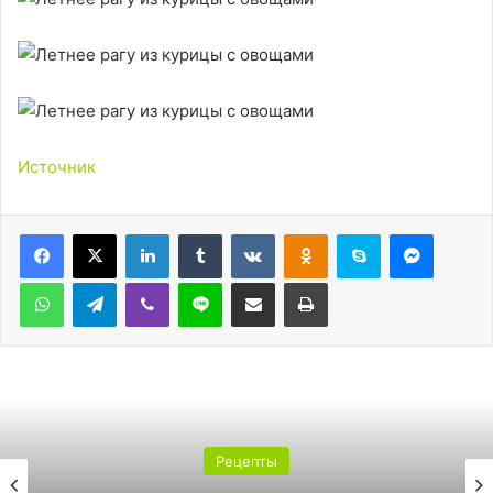
Источник
LinkedIn
Tumblr
Вконтакте
Одноклассники
Skype
Messen
WhatsApp
Telegram
Viber
Line
Поделиться через электронную почту
Печатать
Рецепты