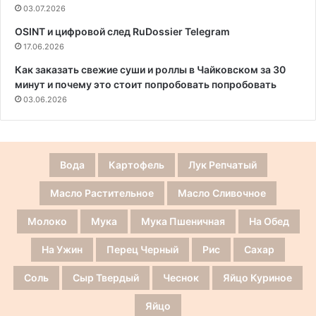
03.07.2026
OSINT и цифровой след RuDossier Telegram
17.06.2026
Как заказать свежие суши и роллы в Чайковском за 30
минут и почему это стоит попробовать попробовать
03.06.2026
Вода
Картофель
Лук Репчатый
Масло Растительное
Масло Сливочное
Молоко
Мука
Мука Пшеничная
На Обед
На Ужин
Перец Черный
Рис
Сахар
Соль
Сыр Твердый
Чеснок
Яйцо Куриное
Яйцо