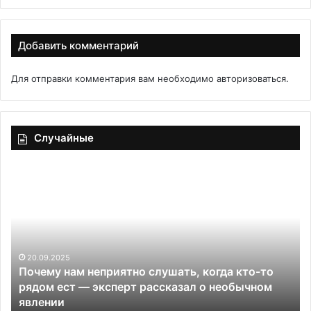
Добавить комментарий
Для отправки комментария вам необходимо
авторизоваться
.
Случайные
Почему
Лу
нам
со
неприятно
яб
слушать,
с
когда
др
кто-
пр
то
20.09.2025
Почему нам неприятно слушать, когда кто-то
рядом
в
рядом ест — эксперт рассказал о необычном
ест
явлении
—