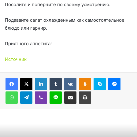
Посолите и поперчите по своему усмотрению.
Подавайте салат охлажденным как самостоятельное
блюдо или гарнир.
Приятного аппетита!
Источник
LinkedIn
Tumblr
Вконтакте
Одноклассники
Skype
Messen
WhatsApp
Telegram
Viber
Line
Поделиться через электронную почту
Печатать