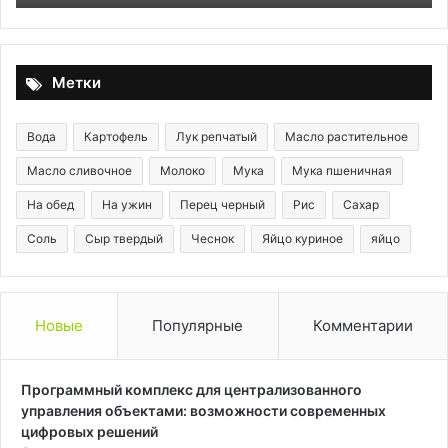
эксперт
рассказал
о
необычном
Метки
явлении
Вода
Картофель
Лук репчатый
Масло растительное
Масло сливочное
Молоко
Мука
Мука пшеничная
На обед
На ужин
Перец черный
Рис
Сахар
Соль
Сыр твердый
Чеснок
Яйцо куриное
яйцо
Новые
Популярные
Комментарии
Программный комплекс для централизованного
управления объектами: возможности современных
цифровых решений