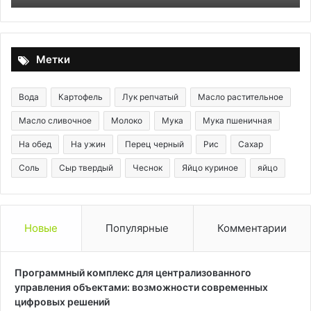
намазка
для
самого
лучшего
Метки
завтрака!
Вода
Картофель
Лук репчатый
Масло растительное
Масло сливочное
Молоко
Мука
Мука пшеничная
На обед
На ужин
Перец черный
Рис
Сахар
Соль
Сыр твердый
Чеснок
Яйцо куриное
яйцо
Новые
Популярные
Комментарии
Программный комплекс для централизованного
управления объектами: возможности современных
цифровых решений