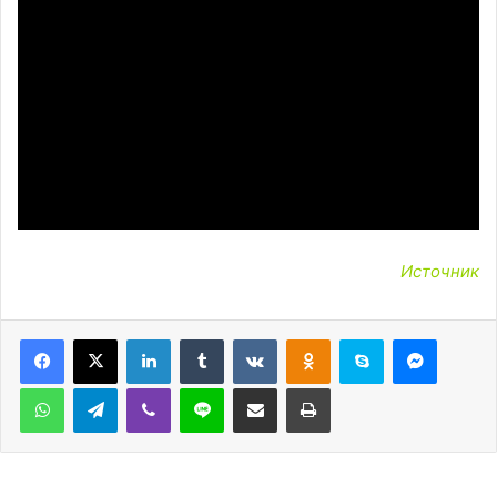
Источник
LinkedIn
Tumblr
Вконтакте
Одноклассники
Skype
Messen
WhatsApp
Telegram
Viber
Line
Поделиться через электронную почту
Печатать