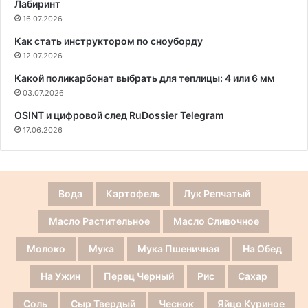
Лабиринт
16.07.2026
Как стать инструктором по сноуборду
12.07.2026
Какой поликарбонат выбрать для теплицы: 4 или 6 мм
03.07.2026
OSINT и цифровой след RuDossier Telegram
17.06.2026
Вода
Картофель
Лук Репчатый
Масло Растительное
Масло Сливочное
Молоко
Мука
Мука Пшеничная
На Обед
На Ужин
Перец Черный
Рис
Сахар
Соль
Сыр Твердый
Чеснок
Яйцо Куриное