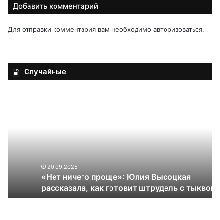
Добавить комментарий
Для отправки комментария вам необходимо
авторизоваться
.
Случайные
«Нет
ON
ничего
да
проще»:
бр
Юлия
же
Высоцкая
м
рассказала,
дл
как
со
готовит
де
20.09.2025
«Нет ничего проще»: Юлия Высоцкая
штрудель
рассказала, как готовит штрудель с тыквой
с
тыквой