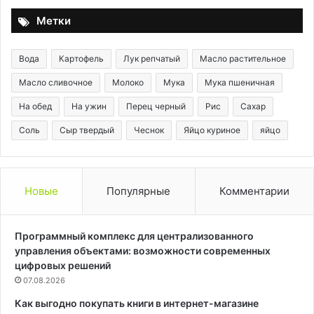
Метки
Вода
Картофель
Лук репчатый
Масло растительное
Масло сливочное
Молоко
Мука
Мука пшеничная
На обед
На ужин
Перец черный
Рис
Сахар
Соль
Сыр твердый
Чеснок
Яйцо куриное
яйцо
Новые
Популярные
Комментарии
Программный комплекс для централизованного
управления объектами: возможности современных
цифровых решений
07.08.2026
Как выгодно покупать книги в интернет-магазине