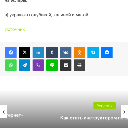
на эклеры.
в) украшаю голубикой, калиной и мятой.
Источник
LinkedIn
Tumblr
Вконтакте
Одноклассники
Skype
Messen
WhatsApp
Telegram
Viber
Line
Поделиться через электронную почту
Печатать
Рецепты
Как стать инструктором по сноуборду