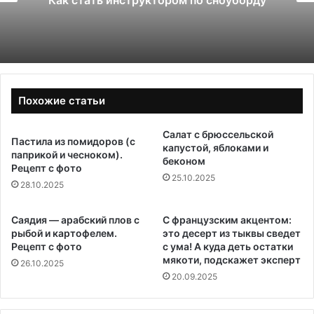
Как стать инструктором по сноуборду
Похожие статьи
Салат с брюссельской
Пастила из помидоров (с
капустой, яблоками и
паприкой и чесноком).
беконом
Рецепт с фото
25.10.2025
28.10.2025
Саядия — арабский плов с
С французским акцентом:
рыбой и картофелем.
это десерт из тыквы сведет
Рецепт с фото
с ума! А куда деть остатки
мякоти, подскажет эксперт
26.10.2025
20.09.2025