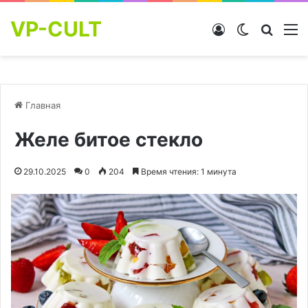
VP-CULT
Войти
Switch skin
Найти
М
Главная
Желе битое стекло
29.10.2025
0
204
Время чтения: 1 минута