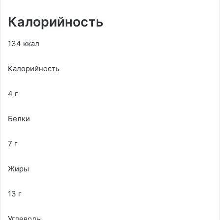
Калорийность
134 ккал
Калорийность
4 г
Белки
7 г
Жиры
13 г
Углеводы