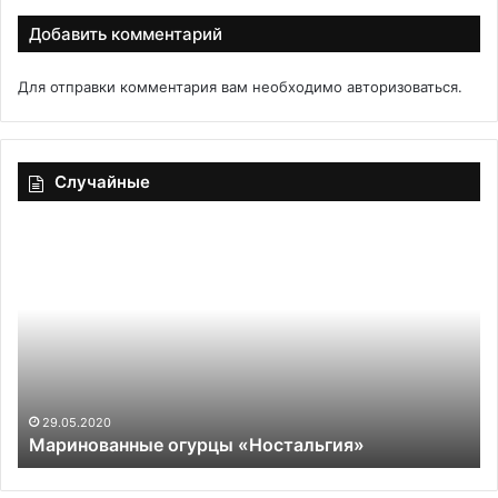
Добавить комментарий
Для отправки комментария вам необходимо
авторизоваться
.
Случайные
Маринованные
Ск
огурцы
ка
«Ностальгия»
вр
пе
«п
не
ко
«у
ра
29.05.2020
Маринованные огурцы «Ностальгия»