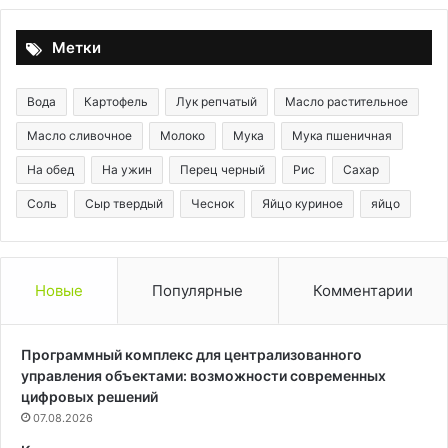
Метки
Вода
Картофель
Лук репчатый
Масло растительное
Масло сливочное
Молоко
Мука
Мука пшеничная
На обед
На ужин
Перец черный
Рис
Сахар
Соль
Сыр твердый
Чеснок
Яйцо куриное
яйцо
Новые
Популярные
Комментарии
Программный комплекс для централизованного
управления объектами: возможности современных
цифровых решений
07.08.2026