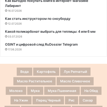
Как выгодно покупать книги в интернет-магазине
Лабиринт
16.07.2026
Как стать инструктором по сноуборду
12.07.2026
Какой поликарбонат выбрать для теплицы: 4 или 6 мм
03.07.2026
OSINT и цифровой след RuDossier Telegram
17.06.2026
Вода
Картофель
Лук Репчатый
Масло Растительное
Масло Сливочное
Молоко
Мука
Мука Пшеничная
На Обед
На Ужин
Перец Черный
Рис
Сахар