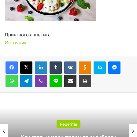
Приятного аппетита!
Источник
LinkedIn
Tumblr
Вконтакте
Одноклассники
Skype
Messen
WhatsApp
Telegram
Viber
Line
Поделиться через электронную почту
Печатать
Рецепты