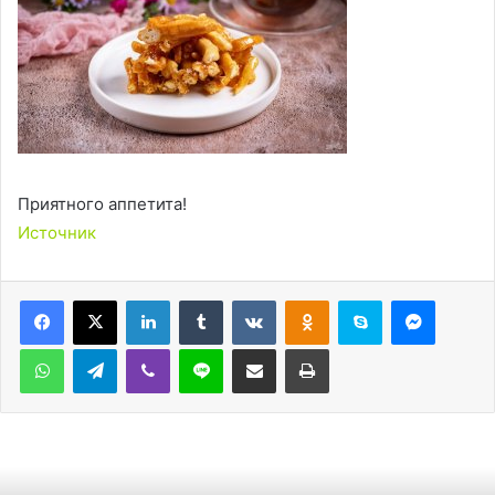
Приятного аппетита!
Источник
LinkedIn
Tumblr
Вконтакте
Одноклассники
Skype
Messen
WhatsApp
Telegram
Viber
Line
Поделиться через электронную почту
Печатать