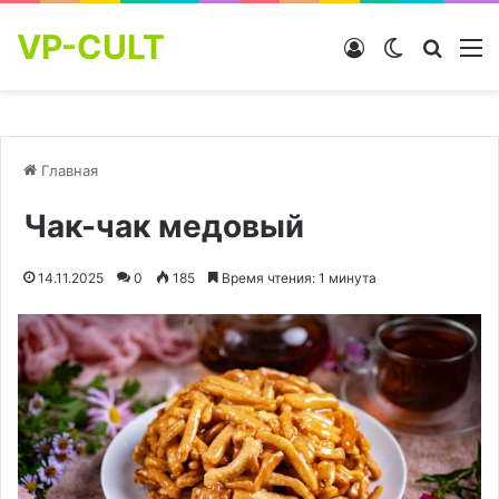
VP-CULT
Войти
Switch skin
Найти
М
Главная
Чак-чак медовый
14.11.2025
0
185
Время чтения: 1 минута