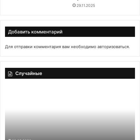
29.11.2025
Добавить комментарий
Для отправки комментария вам необходимо
авторизоваться
.
Случайные
Салат
В
со
«Ц
свеклой
до
и
ан
сельдью
ил
ву
со
Эк