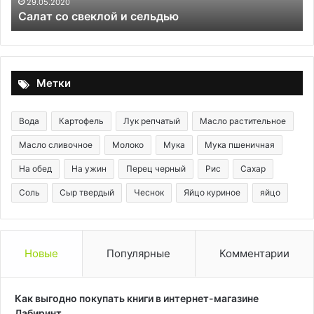
об
29.05.2020
Салат со свеклой и сельдью
ка
ре
сч
«н
Метки
Вода
Картофель
Лук репчатый
Масло растительное
Масло сливочное
Молоко
Мука
Мука пшеничная
На обед
На ужин
Перец черный
Рис
Сахар
Соль
Сыр твердый
Чеснок
Яйцо куриное
яйцо
Новые
Популярные
Комментарии
Как выгодно покупать книги в интернет-магазине
Лабиринт