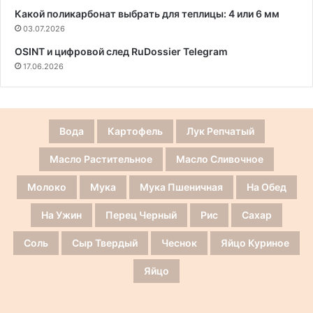
Какой поликарбонат выбрать для теплицы: 4 или 6 мм
03.07.2026
OSINT и цифровой след RuDossier Telegram
17.06.2026
Вода
Картофель
Лук Репчатый
Масло Растительное
Масло Сливочное
Молоко
Мука
Мука Пшеничная
На Обед
На Ужин
Перец Черный
Рис
Сахар
Соль
Сыр Твердый
Чеснок
Яйцо Куриное
Яйцо