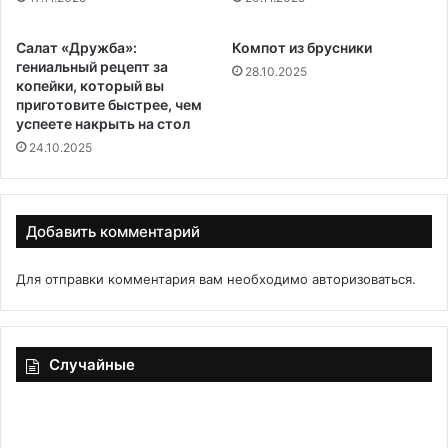
Салат «Дружба»:
Компот из брусники
гениальный рецепт за
28.10.2025
копейки, который вы
приготовите быстрее, чем
успеете накрыть на стол
24.10.2025
Добавить комментарий
Для отправки комментария вам необходимо
авторизоваться
.
Случайные
Первые
Щ
осенние
из