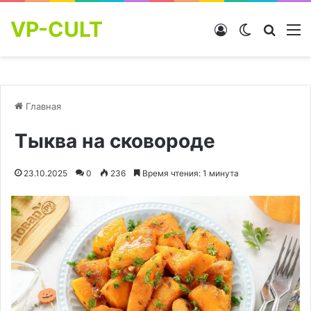
VP-CULT
Войти
Switch skin
Найти
М
Главная
Тыква на сковороде
23.10.2025
0
236
Время чтения: 1 минута