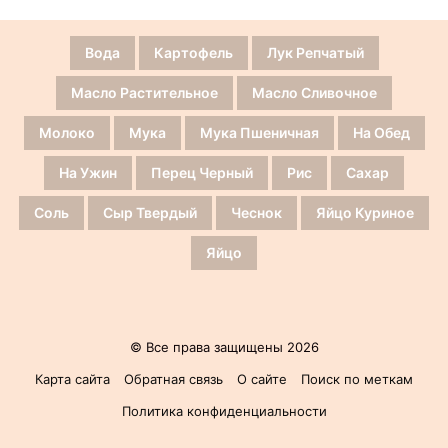
Вода
Картофель
Лук Репчатый
Масло Растительное
Масло Сливочное
Молоко
Мука
Мука Пшеничная
На Обед
На Ужин
Перец Черный
Рис
Сахар
Соль
Сыр Твердый
Чеснок
Яйцо Куриное
Яйцо
© Все права защищены 2026
Карта сайта
Обратная связь
О сайте
Поиск по меткам
Политика конфиденциальности