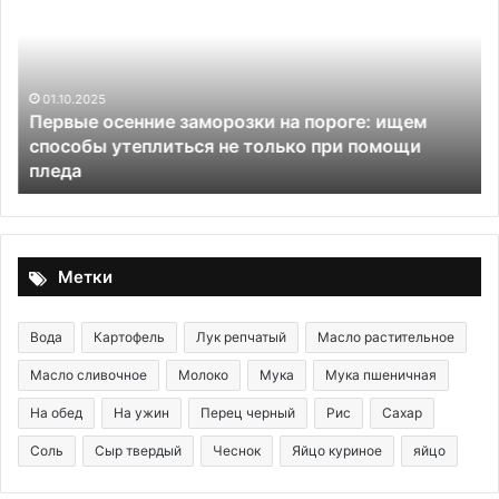
заморозки
св
на
ка
пороге:
кл
ищем
способы
01.10.2025
Первые осенние заморозки на пороге: ищем
утеплиться
способы утеплиться не только при помощи
не
пледа
только
при
помощи
пледа
Метки
Вода
Картофель
Лук репчатый
Масло растительное
Масло сливочное
Молоко
Мука
Мука пшеничная
На обед
На ужин
Перец черный
Рис
Сахар
Соль
Сыр твердый
Чеснок
Яйцо куриное
яйцо