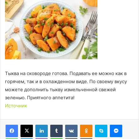
Тыква на сковороде готова. Подавать ее можно как в
горячем, так и в охлажденном виде. По своему вкусу
можете дополнить тыкву измельченной свежей
зеленью. Приятного аппетита!
Источник
LinkedIn
Tumblr
Вконтакте
Одноклассники
Skype
Messen
WhatsApp
Telegram
Viber
Line
Поделиться через электронную почту
Печатать