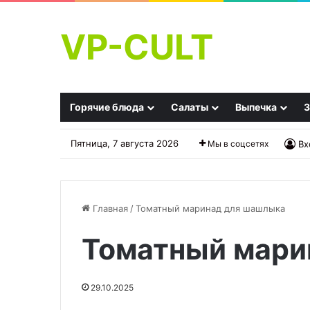
VP-CULT
Горячие блюда
Салаты
Выпечка
З
Пятница, 7 августа 2026
Мы в соцсетях
Вх
Главная
/
Томатный маринад для шашлыка
Томатный мари
Салат
Печеночный
с
торт
квашеной
из
29.10.2025
капустой,
говяжьей
картошкой
печени