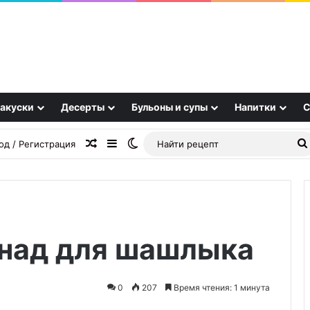
акуски
Десерты
Бульоны и супы
Напитки
С
Случайная статья
Sidebar
Switch skin
од / Регистрация
над для шашлыка
Лимонная
глазурь
из
0
207
Время чтения: 1 минута
2
ингредиентов
23.09.2025