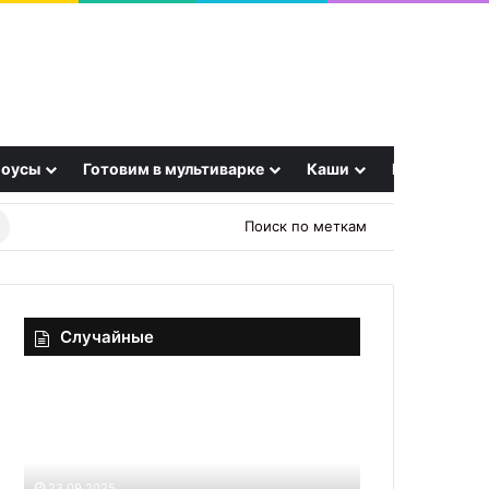
оусы
Готовим в мультиварке
Каши
Еще
Найти
Поиск по меткам
рецепт
Случайные
Меню
Самый
для
бодрый
гурманов:
праздник
от
гастрономическо
салатов
календаря:
01.10.2025