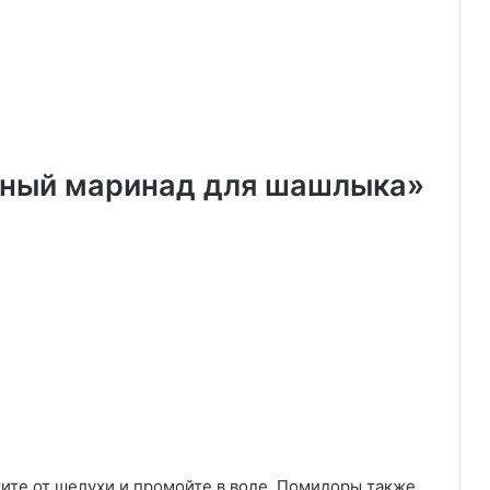
тный маринад для шашлыка»
тите от шелухи и промойте в воде. Помидоры также