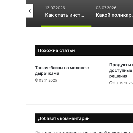
.07.2026
03.07.2026
17.06.2026
Как стать инструктором по сноуборду
Какой поликарбонат выбрать для теплицы: 4 или 6 мм
Похожие статьи
Продукты п
Тонкие блины на молоке с
доступные 
дырочками
решения
03.11.2025
30.09.2025
Добавить комментарий
Для отправки комментария вам необходимо
авто