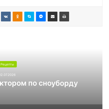
Tumblr
Вконтакте
Одноклассники
Skype
Messenger
Поделиться через электронную почту
Печатать
ь следующую
Рецепты
03.07.2026
т выбрать для теплицы:
ли 6 мм