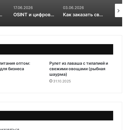
03.06.2026
17.03.2026
20.01.20
OSINT и цифровой след RuDossier Telegram
Как заказать свежие суши и роллы в Чайковском за 30 минут и почему это стоит попробовать попробовать
Вяленые сливы — солнечная алхимия вкуса
итания оптом:
Рулет из лаваша с тилапией и
для бизнеса
свежими овощами (рыбная
шаурма)
31.10.2025
ризоваться
.