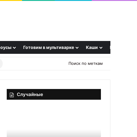
оусы
Готовим в мультиварке
Каши
Еще
Найти
Поиск по меткам
рецепт
Случайные
Хрустящий
Бульон
хворост
на
классический
все
случаи
жизни