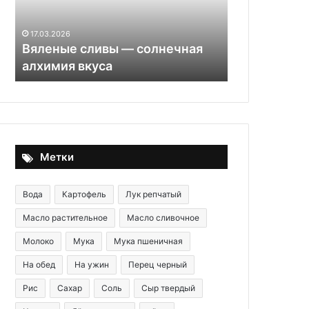
14.11.2025
Хрустящий хворост
29.05.2020
классический
Бульон на в
Метки
Вода
Картофель
Лук репчатый
Масло растительное
Масло сливочное
Молоко
Мука
Мука пшеничная
На обед
На ужин
Перец черный
Рис
Сахар
Соль
Сыр твердый