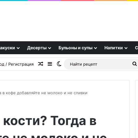
акуски
Десерты
Бульоны и супы
Напитки
С
Случайная статья
Sidebar
Switch skin
од / Регистрация
а в кофе добавляйте не молоко и не сливки
Вяленые
 кости? Тогда в
сливы
—
солнечная
алхимия