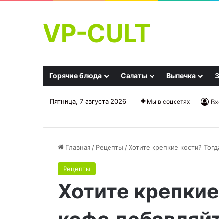
VP-CULT
Горячие блюда
Салаты
Выпечка
З
Пятница, 7 августа 2026
Мы в соцсетях
Вх
Главная
/
Рецепты
/
Хотите крепкие кости? Тогд
Рецепты
Чесночные
Стейк
Хотите крепкие
булочки
су-
с
вид
сыром
в
«Мини»
посудомоечной