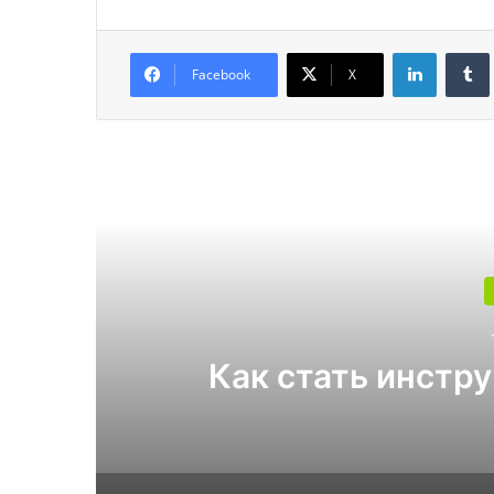
LinkedIn
Facebook
X
Читат
Какой поликарбона
4 и