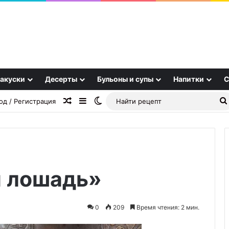
акуски
Десерты
Бульоны и супы
Напитки
С
Случайная статья
Sidebar
Switch skin
од / Регистрация
я лошадь»
Японская
пицца
«Окономияки»
0
209
Время чтения: 2 мин.