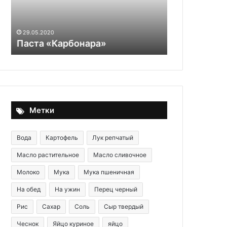
каким
Алфавит фе
должен
акушер-гин
быть
каким долж
29.05.2020
рацион
»
Паста «Карбонара»
будущей м
будущей
мамы
Метки
Вода
Картофель
Лук репчатый
Масло растительное
Масло сливочное
Молоко
Мука
Мука пшеничная
На обед
На ужин
Перец черный
Рис
Сахар
Соль
Сыр твердый
Чеснок
Яйцо куриное
яйцо