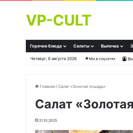
VP-CULT
Горячие блюда
Салаты
Выпечка
З
Четверг, 6 августа 2026
Мы в соцсетях
Вх
Главная
/
Салат «Золотая лошадь»
Салат «Золота
Стресс
Сколько
после
винограда
пробуждения:
можно
31.10.2025
как
съесть
справиться
в
26.09.2025