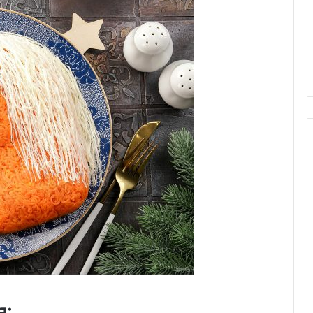
града можно
 — послужит не
лезней, а
29.05.2020
его веса
Японская пицца «Окономияки
я: