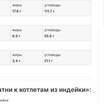
жиры
углеводы
17.8 г
111.7 г
жиры
углеводы
8.9 г
55.9 г
жиры
углеводы
3.4 г
21.1 г
тни к котлетам из индейки»: