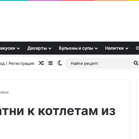
акуски
Десерты
Бульоны и супы
Напитки
С
Случайная статья
Sidebar
Switch skin
од / Регистрация
ейки
тни к котлетам из
Что
позволено
на
завтрак,
не
26.09.2025