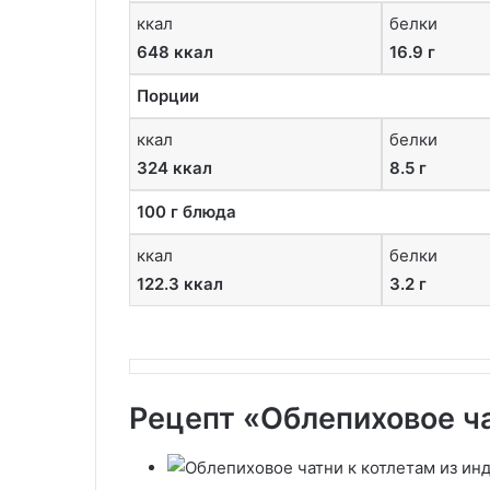
ккал
белки
648 ккал
16.9 г
Порции
ккал
белки
324 ккал
8.5 г
100 г блюда
ккал
белки
122.3 ккал
3.2 г
Рецепт «Облепиховое ча