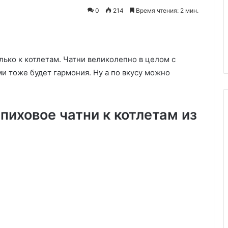
позволено
ьше после
Что позволено на завтрак, не
0
214
Время чтения: 2 мин.
в
к объяснила,
позволено в обед: диетолог
обед:
 пропускать
раскрыла, в какое время кака
диетолог
пища лучше усваивается
раскрыла,
в
олько к котлетам. Чатни великолепно в целом с
какое
ми тоже будет гармония. Ну а по вкусу можно
время
какая
пища
иховое чатни к котлетам из
лучше
усваивается