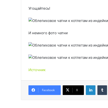
Угощайтесь!
И немного фото чатни
Источник
LinkedIn
Facebook
X