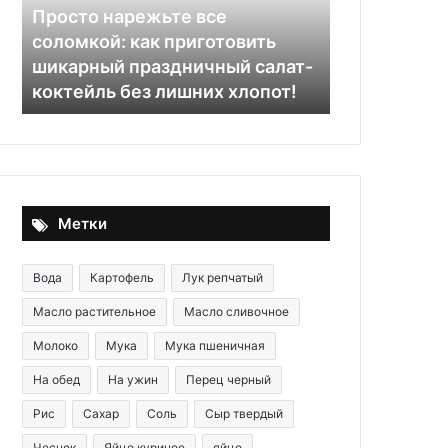
приготовить
«Сливочный»
Просто нарежьте все
шикарный
соломкой: как приготовить
30.05.2020
праздничный
я
шикарный праздничный салат-
Картофель 
салат-
коктейль без лишних хлопот!
горшочке 
коктейль
без
лишних
хлопот!
Метки
Вода
Картофель
Лук репчатый
Масло растительное
Масло сливочное
Молоко
Мука
Мука пшеничная
На обед
На ужин
Перец черный
Рис
Сахар
Соль
Сыр твердый
Чеснок
Яйцо куриное
яйцо