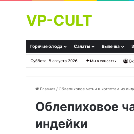
VP-CULT
Горячие блюда
Салаты
Выпечка
З
Суббота, 8 августа 2026
Мы в соцсетях
Вх
Главная
/
Облепиховое чатни к котлетам из инд
Облепиховое ча
Закуска
Как
сельдь
можно
по-
раньше
индейки
фински
после
подъема:
22.09.2025