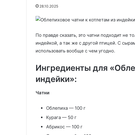
медик
Как можно ран
28.10.2025
объяснила,
подъема: меди
почему
почему нельзя
30.05.2020
нельзя
Закуска сельдь по-фински
завтрак
пропускать
завтрак
По правде сказать, это чатни подходит не т
индейкой, а так же с другой птицей. С сыра
использовать вообще с чем угодно.
Ингредиенты для «Облеп
индейки»:
Чатни
Облепиха — 100 г
Курага — 50 г
Абрикос — 100 г