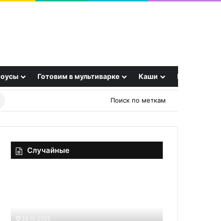
оусы
Готовим в мультиварке
Каши
Еще
Найти
Поиск по меткам
рецепт
Случайные
Просто
Картофель
нарежьте
с
все
грибами
соломкой:
в
как
горшочке
28.10.2025