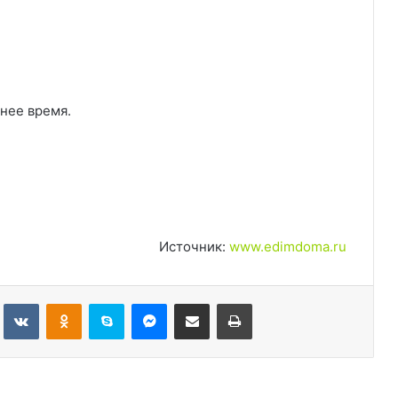
рнее время.
Источник:
www.edimdoma.ru
Tumblr
Вконтакте
Одноклассники
Skype
Messenger
Поделиться через электронную почту
Печатать