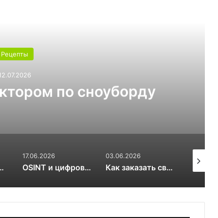
ь следующую
Рецепты
03.07.2026
т выбрать для теплицы:
или 6 мм
03.06.2026
17.03.2026
20.01.20
OSINT и цифровой след RuDossier Telegram
Как заказать свежие суши и роллы в Чайковском за 30 минут и почему это стоит попробовать попробовать
Вяленые сливы — солнечная алхимия вкуса