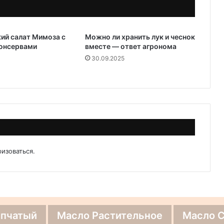
ий салат Мимоза с
Можно ли хранить лук и чеснок
онсервами
вместе — ответ агронома
30.09.2025
ризоваться
.
епчатый
Масло Растительное
Масло 