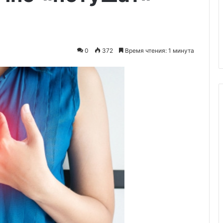
асло тянет за
 печенье: ищем
с рецептами от
09.12.2025
Мидьё-бёреки с картошкой
0
372
Время чтения: 1 минута