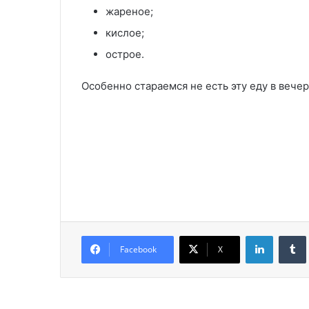
жареное;
кислое;
острое.
Особенно стараемся не есть эту еду в вече
LinkedIn
Facebook
X