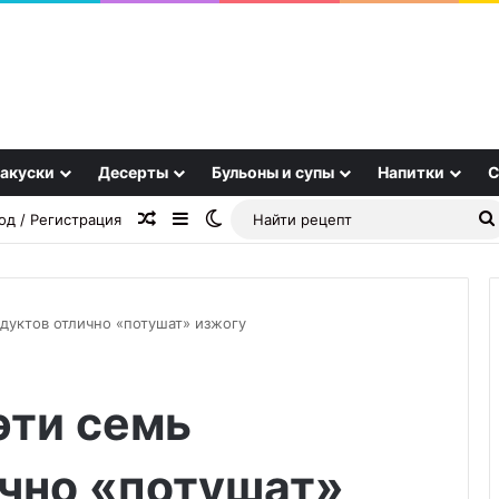
акуски
Десерты
Бульоны и супы
Напитки
С
Случайная статья
Sidebar
Switch skin
од / Регистрация
одуктов отлично «потушат» изжогу
Мидьё-
эти семь
бёреки
с
картошкой
ично «потушат»