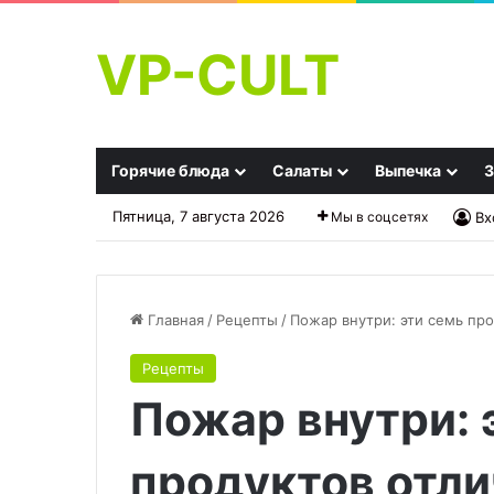
VP-CULT
Горячие блюда
Салаты
Выпечка
З
Пятница, 7 августа 2026
Мы в соцсетях
Вх
Главная
/
Рецепты
/
Пожар внутри: эти семь пр
Рецепты
Подарок
Дорожающее
Пожар внутри: 
своими
масло
руками!
тянет
10
за
продуктов отл
идей
собой
24.09.2025