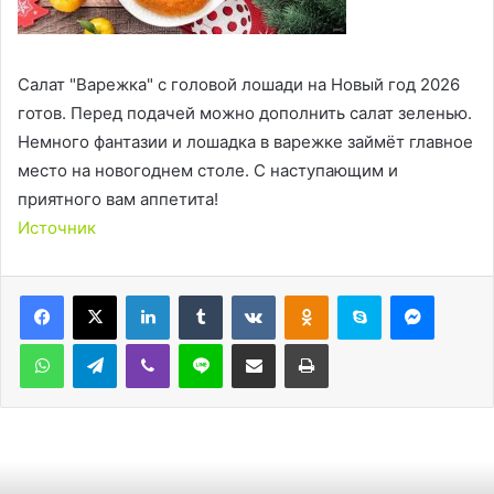
Салат "Варежка" с головой лошади на Новый год 2026
готов. Перед подачей можно дополнить салат зеленью.
Немного фантазии и лошадка в варежке займёт главное
место на новогоднем столе. С наступающим и
приятного вам аппетита!
Источник
LinkedIn
Tumblr
Вконтакте
Одноклассники
Skype
Messen
WhatsApp
Telegram
Viber
Line
Поделиться через электронную почту
Печатать