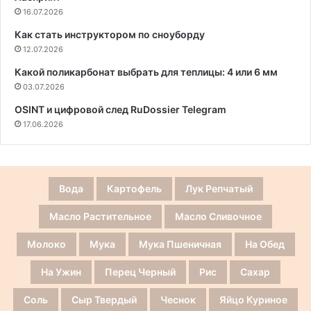
16.07.2026
Как стать инструктором по сноуборду
12.07.2026
Какой поликарбонат выбрать для теплицы: 4 или 6 мм
03.07.2026
OSINT и цифровой след RuDossier Telegram
17.06.2026
Вода
Картофель
Лук Репчатый
Масло Растительное
Масло Сливочное
Молоко
Мука
Мука Пшеничная
На Обед
На Ужин
Перец Черный
Рис
Сахар
Соль
Сыр Твердый
Чеснок
Яйцо Куриное