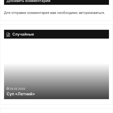
Добавить комментарий
Для отправки комментария вам необходимо
авторизоваться
.
Случайные
Суп
Щ
«Летний»
из
св
ка
кл
29.05.2020
Суп «Летний»