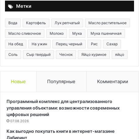
Метки
Вода
Картофель
Лук репчатый
Масло растительное
Масло сливочное
Молоко
Мука
Мука пшеничная
На обед
На ужин
Перец черный
Рис
Сахар
Соль
Сыр твердый
Чеснок
Яйцо куриное
яйцо
Новые
Популярные
Комментарии
Программный комплекс для централизованного
управления объектами: возможности современных
цифровых решений
07.08.2026
Как выгодно покупать книги в интернет-магазине
Лабиринт