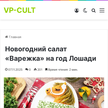
VP-CULT
Войти
Switch skin
Найти
М
Главная
Новогодний салат
«Варежка» на год Лошади
07.11.2025
0
201
Время чтения: 2 мин.