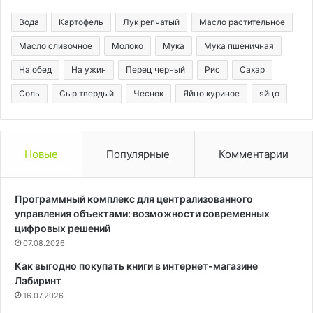
Вода
Картофель
Лук репчатый
Масло растительное
Масло сливочное
Молоко
Мука
Мука пшеничная
На обед
На ужин
Перец черный
Рис
Сахар
Соль
Сыр твердый
Чеснок
Яйцо куриное
яйцо
Новые
Популярные
Комментарии
Программный комплекс для централизованного
управления объектами: возможности современных
цифровых решений
07.08.2026
Как выгодно покупать книги в интернет-магазине
Лабиринт
16.07.2026