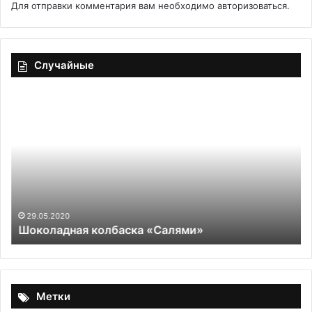
Для отправки комментария вам необходимо
авторизоваться
.
Случайные
Шоколадная
«А
колбаска
со
«Салями»
ка
пр
ты
ол
—
ид
те
29.05.2020
Шоколадная колбаска «Салями»
со
по
эт
пр
Метки