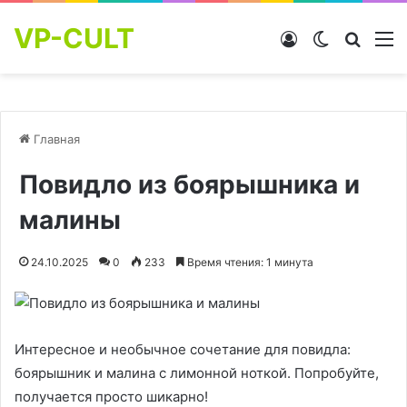
VP-CULT
Войти
Switch skin
Найти
М
Главная
Повидло из боярышника и
малины
24.10.2025
0
233
Время чтения: 1 минута
Интересное и необычное сочетание для повидла:
боярышник и малина с лимонной ноткой. Попробуйте,
получается просто шикарно!