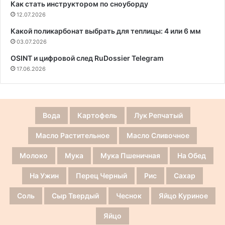
Как стать инструктором по сноуборду
12.07.2026
Какой поликарбонат выбрать для теплицы: 4 или 6 мм
03.07.2026
OSINT и цифровой след RuDossier Telegram
17.06.2026
Вода
Картофель
Лук Репчатый
Масло Растительное
Масло Сливочное
Молоко
Мука
Мука Пшеничная
На Обед
На Ужин
Перец Черный
Рис
Сахар
Соль
Сыр Твердый
Чеснок
Яйцо Куриное
Яйцо