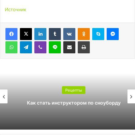
Источник
LinkedIn
Tumblr
Вконтакте
Одноклассники
Skype
Messen
WhatsApp
Telegram
Viber
Line
Поделиться через электронную почту
Печатать
Рецепты
Как стать инструктором по сноуборду