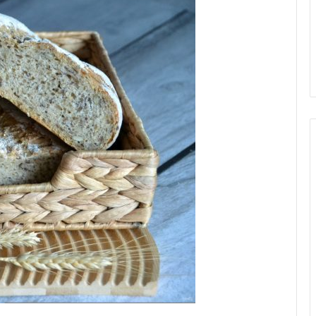
и, запеченная с
29.05.2020
фелем
Ленивые голубцы