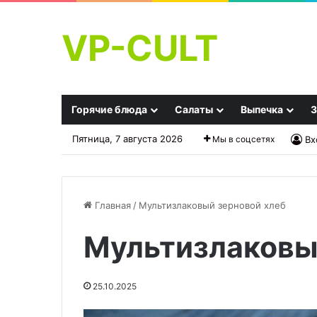
VP-CULT
Горячие блюда
Салаты
Выпечка
З
Пятница, 7 августа 2026
Мы в соцсетях
Вх
Главная
/
Мультизлаковый зерновой хлеб
Мультизлаковы
Не
Голень
просто
индейки,
котлеты
запеченная
25.10.2025
с
с
гарниром:
пряным
27.11.2025