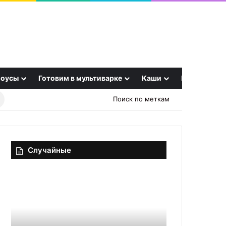
оусы
Готовим в мультиварке
Каши
Еще
Найти
Поиск по меткам
рецепт
Случайные
Салат
Салат
«Оливье»
Мимоза
в
с
виде
сыром
подковы
и