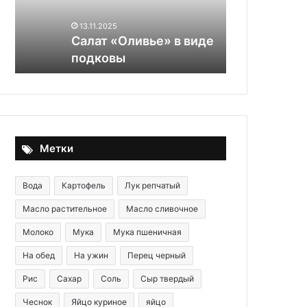
консервами
классический
13.11.2025
06.12.2025
Салат «Оливье» в виде
Салат Мимо
подковы
консервами
Метки
Вода
Картофель
Лук репчатый
Масло растительное
Масло сливочное
Молоко
Мука
Мука пшеничная
На обед
На ужин
Перец черный
Рис
Сахар
Соль
Сыр твердый
Чеснок
Яйцо куриное
яйцо