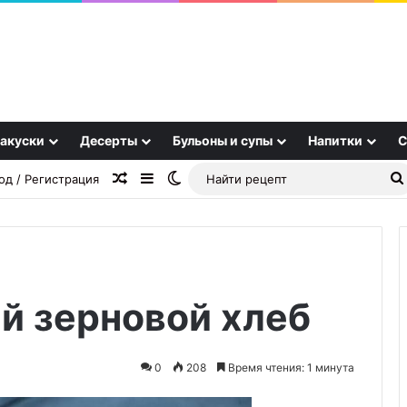
акуски
Десерты
Бульоны и супы
Напитки
С
Случайная статья
Sidebar
Switch skin
од / Регистрация
й зерновой хлеб
Ленивые
голубцы
0
208
Время чтения: 1 минута