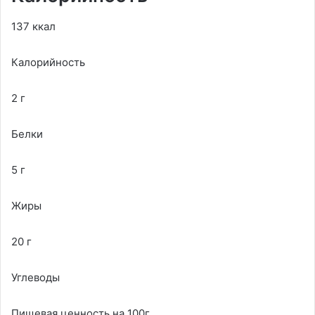
137 ккал
Калорийность
2 г
Белки
5 г
Жиры
20 г
Углеводы
Пищевая ценность на 100г.