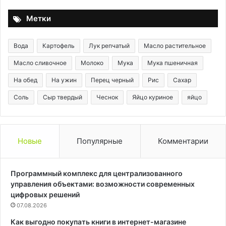
съемок
Метки
Вода
Картофель
Лук репчатый
Масло растительное
Масло сливочное
Молоко
Мука
Мука пшеничная
На обед
На ужин
Перец черный
Рис
Сахар
Соль
Сыр твердый
Чеснок
Яйцо куриное
яйцо
Новые
Популярные
Комментарии
Программный комплекс для централизованного
управления объектами: возможности современных
цифровых решений
07.08.2026
Как выгодно покупать книги в интернет-магазине