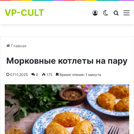
VP-CULT
Войти
Switch skin
Найти
М
Главная
Морковные котлеты на пару
07.11.2025
0
175
Время чтения: 1 минута