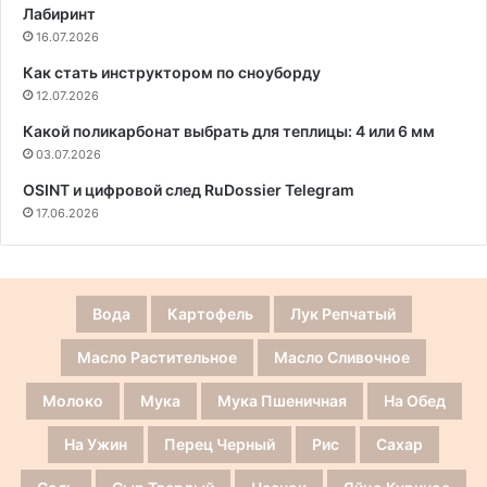
Лабиринт
16.07.2026
Как стать инструктором по сноуборду
12.07.2026
Какой поликарбонат выбрать для теплицы: 4 или 6 мм
03.07.2026
OSINT и цифровой след RuDossier Telegram
17.06.2026
Вода
Картофель
Лук Репчатый
Масло Растительное
Масло Сливочное
Молоко
Мука
Мука Пшеничная
На Обед
На Ужин
Перец Черный
Рис
Сахар