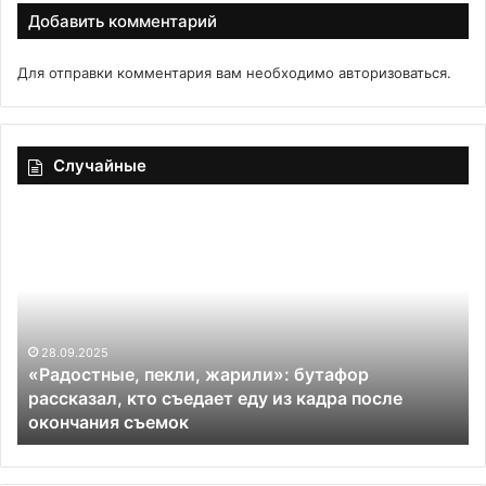
Добавить комментарий
Для отправки комментария вам необходимо
авторизоваться
.
Случайные
«Радостные,
Пи
пекли,
«Д
жарили»:
эк
бутафор
рассказал,
кто
съедает
28.09.2025
«Радостные, пекли, жарили»: бутафор
еду
рассказал, кто съедает еду из кадра после
из
окончания съемок
кадра
после
окончания