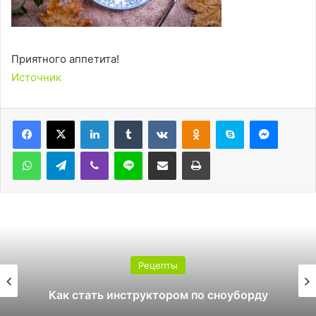
Приятного аппетита!
Источник
LinkedIn
Tumblr
Вконтакте
Одноклассники
Skype
Messen
WhatsApp
Telegram
Viber
Line
Поделиться через электронную почту
Печатать
Рецепты
Как стать инструктором по сноуборду