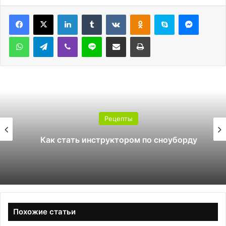
LinkedIn
Tumblr
Вконтакте
Одноклассники
Skype
Messen
WhatsApp
Telegram
Viber
Line
Поделиться через электронную почту
Печатать
Рецепты
Как стать инструктором по сноуборду
Похожие статьи