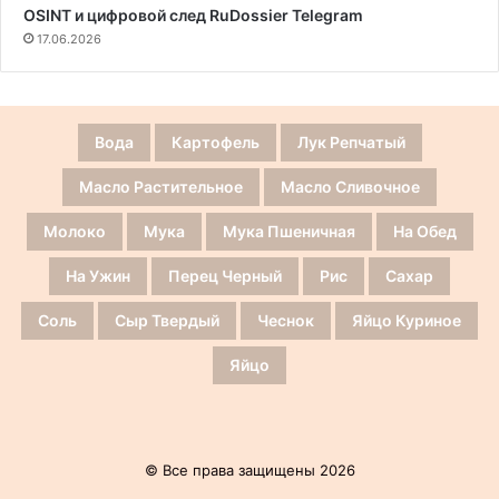
OSINT и цифровой след RuDossier Telegram
17.06.2026
Вода
Картофель
Лук Репчатый
Масло Растительное
Масло Сливочное
Молоко
Мука
Мука Пшеничная
На Обед
На Ужин
Перец Черный
Рис
Сахар
Соль
Сыр Твердый
Чеснок
Яйцо Куриное
Яйцо
© Все права защищены 2026