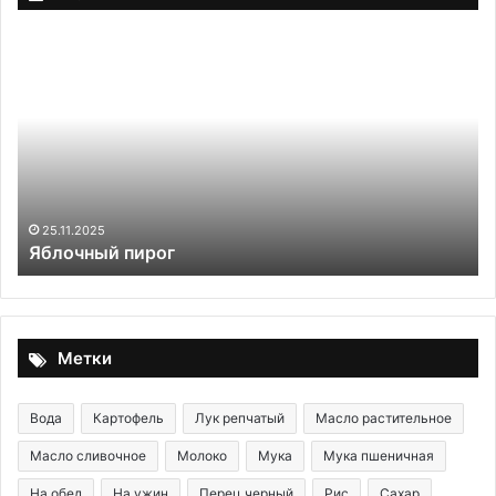
Яблочный
Н
пирог
ус
гл
мо
пр
сп
ма
гр
дл
25.11.2025
Яблочный пирог
са
за
—
по
вс
Метки
10
ми
Вода
Картофель
Лук репчатый
Масло растительное
Масло сливочное
Молоко
Мука
Мука пшеничная
На обед
На ужин
Перец черный
Рис
Сахар