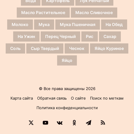
Вода
Картофель
Лук Репчатый
Масло Растительное
Масло Сливочное
Молоко
Мука
Мука Пшеничная
На Обед
На Ужин
Перец Черный
Рис
Сахар
Соль
Сыр Твердый
Чеснок
Яйцо Куриное
Яйцо
© Все права защищены 2026
Карта сайта
Обратная связь
О сайте
Поиск по меткам
Политика конфиденциальности
X
YouTube
vk.com
Одноклассники
Telegram
RSS