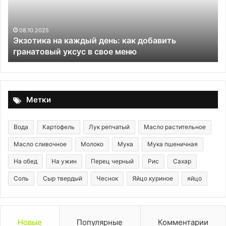
добавить
мя
гранатовый
—
уксус
эт
08.10.2025
Экзотика на каждый день: как добавить
в
ва
гранатовый уксус в свое меню
свое
с
меню
кр
дл
гу
Метки
Вода
Картофель
Лук репчатый
Масло растительное
Масло сливочное
Молоко
Мука
Мука пшеничная
На обед
На ужин
Перец черный
Рис
Сахар
Соль
Сыр твердый
Чеснок
Яйцо куриное
яйцо
Новые
Популярные
Комментарии