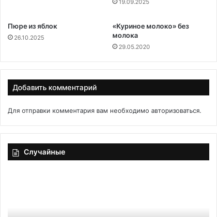
19.09.2025
Пюре из яблок
«Куриное молоко» без
молока
26.10.2025
29.05.2020
Добавить комментарий
Для отправки комментария вам необходимо
авторизоваться
.
Случайные
Экзотика
«З
на
фа
каждый
пе
день:
но
как
бе