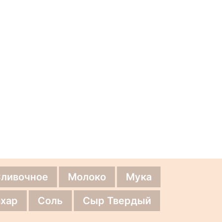
Сливочное
Молоко
Мука
хар
Соль
Сыр Твердый