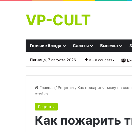
VP-CULT
Горячие блюда
Салаты
Выпечка
З
Пятница, 7 августа 2026
Мы в соцсетях
Вх
Главная
/
Рецепты
/
Как пожарить тыкву на ско
стейка
Шнобелевская
Ликер
Рецепты
премия
апельсиновый
Как пожарить т
а
раскрытие
секрета