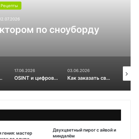
03.07.2026
т выбрать для теплицы:
ли 6 мм
03.06.2026
17.03.2026
20.01.20
OSINT и цифровой след RuDossier Telegram
Как заказать свежие суши и роллы в Чайковском за 30 минут и почему это стоит попробовать попробовать
Вяленые сливы — солнечная алхимия вкуса
Двухцветный пирог с айвой и
 гения: мастер
миндалём
кок до одури