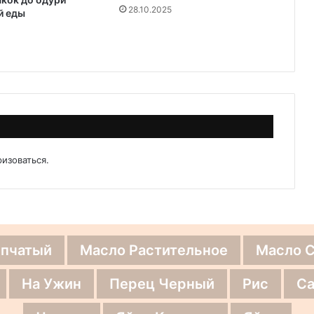
28.10.2025
й еды
ризоваться
.
епчатый
Масло Растительное
Масло 
На Ужин
Перец Черный
Рис
Са