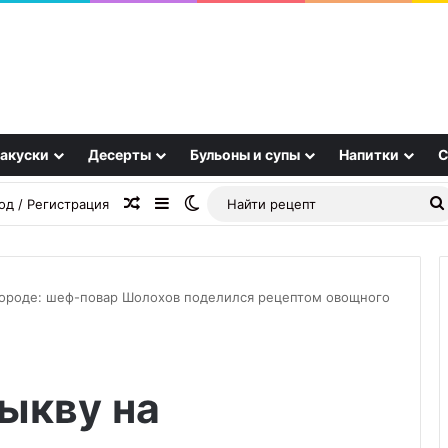
акуски
Десерты
Бульоны и супы
Напитки
С
Случайная статья
Sidebar
Switch skin
од / Регистрация
вороде: шеф-повар Шолохов поделился рецептом овощного
Пышная
шарлотка
ыкву на
с
яблоками
в