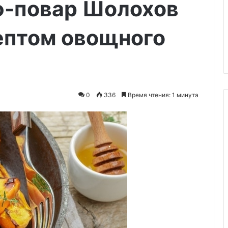
ф-повар Шолохов
духовке
классическая
06.11.2025
ептом овощного
Пышная шарлотка с яблоками 
иновый
духовке классическая
0
336
Время чтения: 1 минута