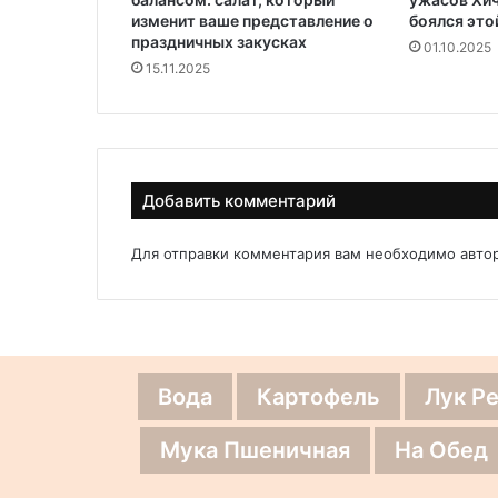
изменит ваше представление о
боялся это
праздничных закусках
01.10.2025
15.11.2025
Добавить комментарий
Для отправки комментария вам необходимо
авто
Вода
Картофель
Лук Р
Мука Пшеничная
На Обед