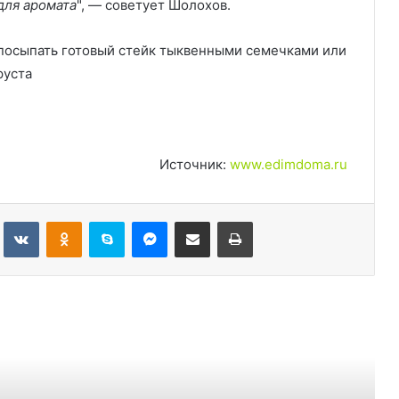
для аромата
", — советует Шолохов.
посыпать готовый стейк тыквенными семечками или
руста
Источник:
www.edimdoma.ru
Tumblr
Вконтакте
Одноклассники
Skype
Messenger
Поделиться через электронную почту
Печатать
ь следующую
Рецепты