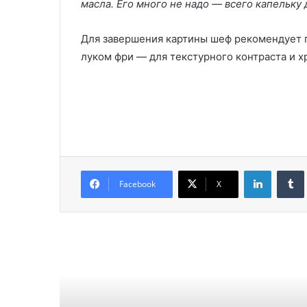
масла. Его много не надо — всего капельку 
Для завершения картины шеф рекомендует 
луком фри — для текстурного контраста и х
LinkedIn
Facebook
X
Читат