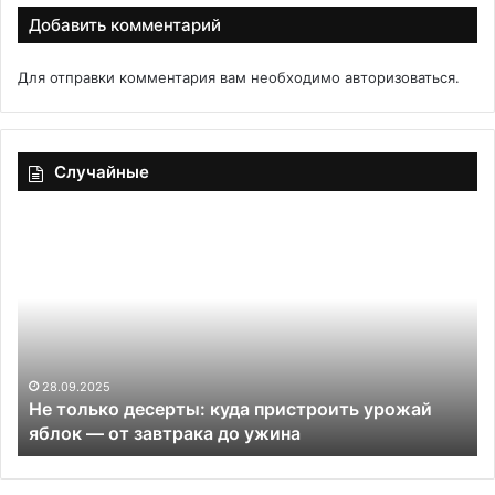
Добавить комментарий
Для отправки комментария вам необходимо
авторизоваться
.
Случайные
Не
Ле
только
го
десерты:
куда
пристроить
урожай
яблок
—
28.09.2025
и
Не только десерты: куда пристроить урожай
от
яблок — от завтрака до ужина
завтрака
до
ужина