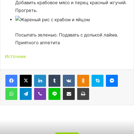
Добавить крабовое мясо и перец красный жгучий.
Прогреть.
Посыпать зеленью. Подавать с долькой лайма.
Приятного аппетита
Источник
LinkedIn
Tumblr
Вконтакте
Одноклассники
Skype
Messen
WhatsApp
Telegram
Viber
Line
Поделиться через электронную почту
Печатать