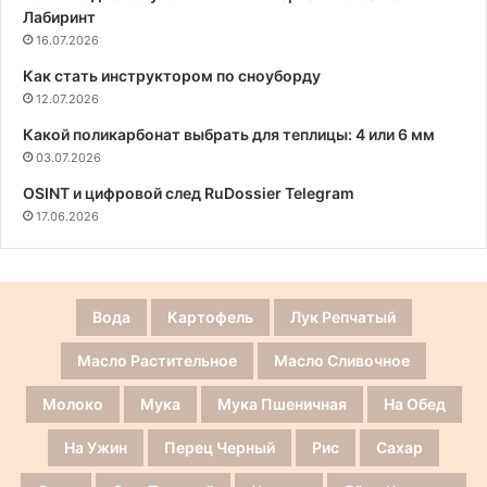
Лабиринт
16.07.2026
Как стать инструктором по сноуборду
12.07.2026
Какой поликарбонат выбрать для теплицы: 4 или 6 мм
03.07.2026
OSINT и цифровой след RuDossier Telegram
17.06.2026
Вода
Картофель
Лук Репчатый
Масло Растительное
Масло Сливочное
Молоко
Мука
Мука Пшеничная
На Обед
На Ужин
Перец Черный
Рис
Сахар