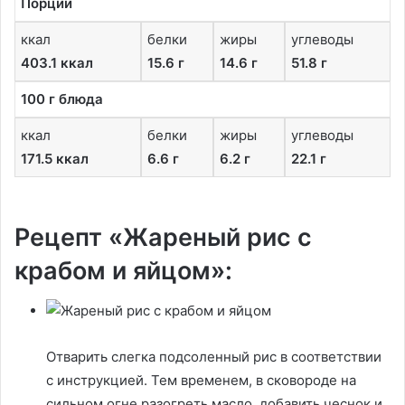
Порции
ккал
белки
жиры
углеводы
403.1 ккал
15.6 г
14.6 г
51.8 г
100 г блюда
ккал
белки
жиры
углеводы
171.5 ккал
6.6 г
6.2 г
22.1 г
Рецепт «Жареный рис с
крабом и яйцом»:
Отварить слегка подсоленный рис в соответствии
с инструкцией. Тем временем, в сковороде на
сильном огне разогреть масло, добавить чеснок и