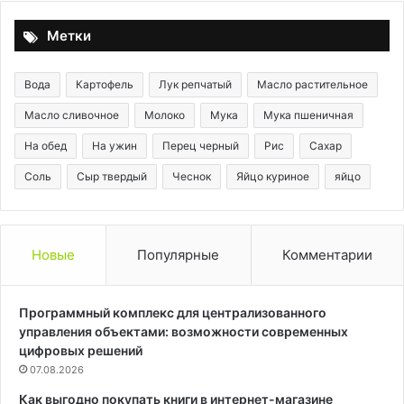
Метки
Вода
Картофель
Лук репчатый
Масло растительное
Масло сливочное
Молоко
Мука
Мука пшеничная
На обед
На ужин
Перец черный
Рис
Сахар
Соль
Сыр твердый
Чеснок
Яйцо куриное
яйцо
Новые
Популярные
Комментарии
Программный комплекс для централизованного
управления объектами: возможности современных
цифровых решений
07.08.2026
Как выгодно покупать книги в интернет-магазине