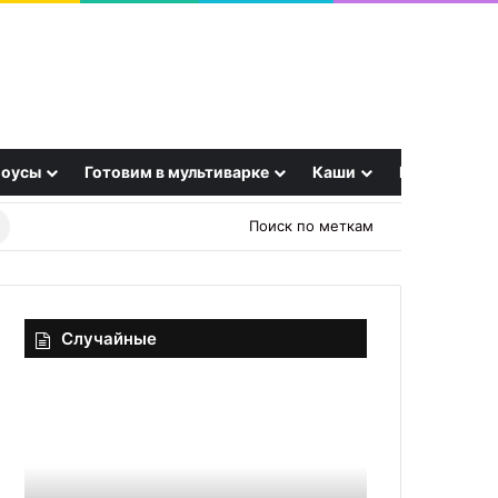
оусы
Готовим в мультиварке
Каши
Еще
Найти
Поиск по меткам
рецепт
Случайные
Как
Тыквенные
выбрать
пряники
мясные
«Запах
консервы
осени»