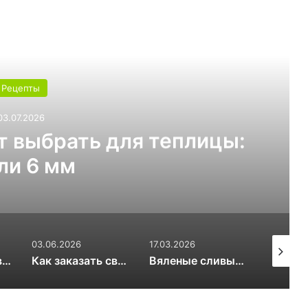
ь следующую
Рецепты
03.07.2026
т выбрать для теплицы:
ли 6 мм
03.06.2026
17.03.2026
20.01.20
OSINT и цифровой след RuDossier Telegram
Как заказать свежие суши и роллы в Чайковском за 30 минут и почему это стоит попробовать попробовать
Вяленые сливы — солнечная алхимия вкуса