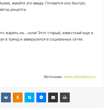
ъеме, имейте это ввиду. Готовится оно быстро,
втор рецепта.
это жарить на… соли! Этот старый, известный еще в
ал в тренд и завирусился в социальных сетях.
Источник:
www.edimdoma.ru
Tumblr
Вконтакте
Одноклассники
Skype
Messenger
Поделиться через электронную почту
Печатать