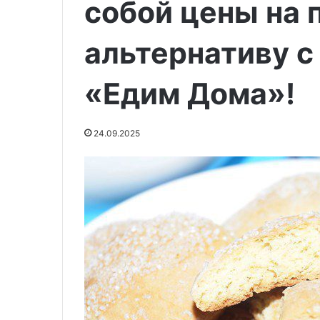
собой цены на 
альтернативу с
29.05.2020
29.05.2020
Необыкновенная тыква
Хинкали
«Едим Дома»!
24.09.2025