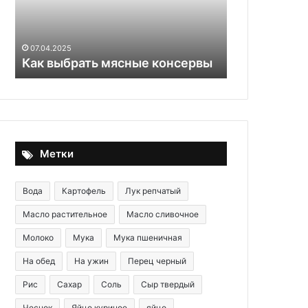
29.05.2020
Тыквенные 
07.04.2025
Как выбрать мясные консервы
осени»
Метки
Вода
Картофель
Лук репчатый
Масло растительное
Масло сливочное
Молоко
Мука
Мука пшеничная
На обед
На ужин
Перец черный
Рис
Сахар
Соль
Сыр твердый
Чеснок
Яйцо куриное
яйцо