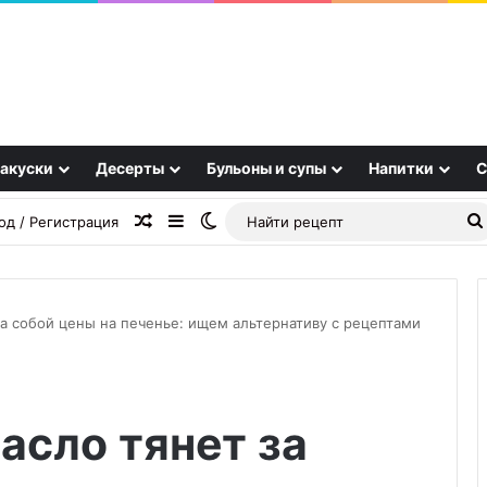
акуски
Десерты
Бульоны и супы
Напитки
С
Случайная статья
Sidebar
Switch skin
од / Регистрация
 собой цены на печенье: ищем альтернативу с рецептами
Стало
известно,
сло тянет за
где
подают
лучшие