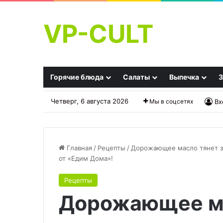
VP-CULT
Горячие блюда
Салаты
Выпечка
З
Четверг, 6 августа 2026
Мы в соцсетях
Вх
Главная
/
Рецепты
/
Дорожающее масло тянет за
от «Едим Дома»!
Необыкновенная
Хинкали
Рецепты
тыква
Дорожающее ма