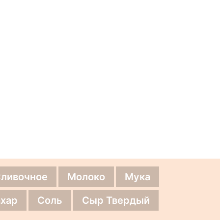
Сливочное
Молоко
Мука
хар
Соль
Сыр Твердый