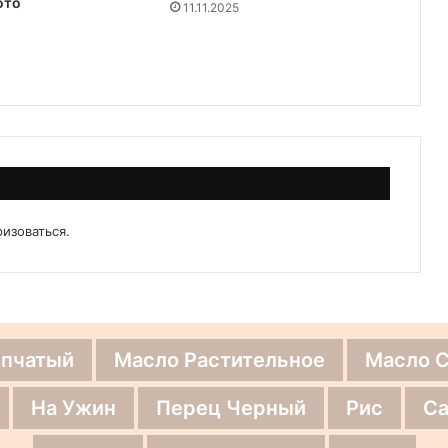
ото
11.11.2025
ризоваться
.
епчатый
Масло Растительное
Масло 
На Ужин
Перец Черный
Рис
Са