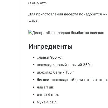
секреты
слоеном тесте: секреты
28.10.2025
приготовления
приготовления английской
английской
классики для домашних
Для приготовления десерта понадобится м
классики
30.06.2024
поваров
Салат «Валент
шара.
для
домашних
поваров
Ингредиенты
сливки 900 мл
шоколад черный горький 350 г
шоколад белый 150 г
бисквит шоколадный (или готовые коржи
яйца 1 шт.
сахар 4 ст.л.
мука 4 ст.л.