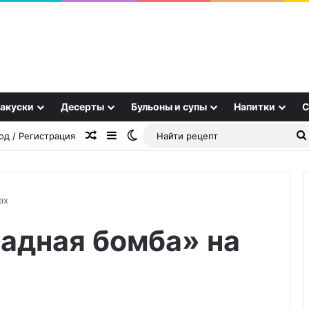
акуски
Десерты
Бульоны и супы
Напитки
С
Случайная статья
Sidebar
Switch skin
од / Регистрация
ах
адная бомба» на
Тыква,
которая
вкуснее
пиццы:
рецепт,
09.11.2025