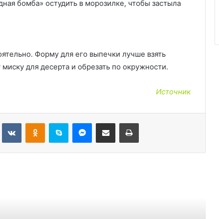
ная бомба» остудить в морозилке, чтобы застыла
ятельно. Форму для его выпечки лучше взять
 миску для десерта и обрезать по окружности.
Источник
Tumblr
Вконтакте
Одноклассники
Skype
Messenger
Поделиться через электронную почту
Печатать
ь следующую