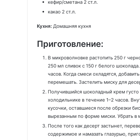
кефир/сметана 2 ст.л.
какао 2 ст.л.
Кухня:
Домашняя кухня
Приготовление:
В микроволновке растопить 250 г черн
250 мл сливок с 150 г белого шоколада
часов. Когда смеси охладятся, добавит
перемешать. Застелить миску для десе
Получившийся шоколадный крем густо н
холодильнике в течение 1–2 часов. Вн
кусочки, оставшиеся после обрезки би
вырезанным по форме миски. Убрать в 
После того как десерт застынет, перев
содержимое и намазать глазурью, приго