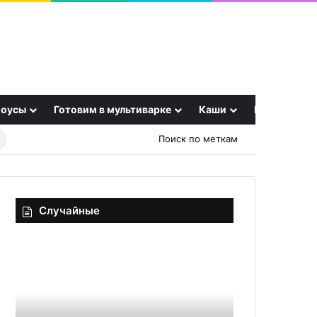
оусы
Готовим в мультиварке
Каши
Еще
Найти
Поиск по меткам
рецепт
Случайные
Четыре
Ученые
способа
раскрыли
быстро
секрет
сварить
здоровых
перловку:
костей:
20.09.2025