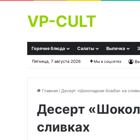
VP-CULT
Горячие блюда
Салаты
Выпечка
З
Пятница, 7 августа 2026
Мы в соцсетях
Вх
Главная
/
Десерт «Шоколадная бомба» на сливк
Десерт «Шокол
Говядина
Салат
«Веллингтон»
«Валентина»
в
сливках
слоеном
05.10.2025
есте:
Говядина «Веллингтон» в