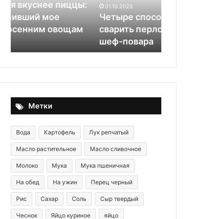
лайфхаки
нужны
:
Ученые рас
01.10.2025
от
продукты,
Четыре способа быстро
здоровых к
шеф-
в
сварить перловку: лайфхаки от
продукты, в
повара
которых
шеф-повара
«малоизвес
есть
этот
«малоизвестный»
витамин
Метки
Вода
Картофель
Лук репчатый
Масло растительное
Масло сливочное
Молоко
Мука
Мука пшеничная
На обед
На ужин
Перец черный
Рис
Сахар
Соль
Сыр твердый
Чеснок
Яйцо куриное
яйцо