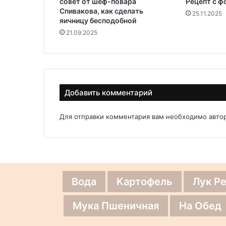
совет от шеф-повара
Рецепт с ф
Спивакова, как сделать
25.11.2025
яичницу бесподобной
21.09.2025
Добавить комментарий
Для отправки комментария вам необходимо
авто
Вода
Картофель
Лук Р
Мука Пшеничная
На Обед