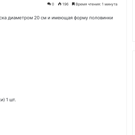
изменивший
Тыква, которая вкуснее пиццы
0
196
Время чтения: 1 минута
мое
рецепт, изменивший мое
отношение
иска диаметром 20 см и имеющая форму половинки
отношение к осенним овощам
к
ина»
навсегда
осенним
овощам
навсегда
) 1 шт.