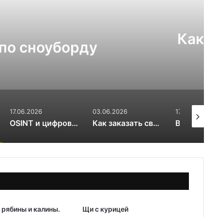
Рецепты
03.07.2026
т выбрать для теплицы:
ли 6 мм
03.06.2026
17.03.2026
31.01.202
OSINT и цифровой след RuDossier Telegram
Как заказать свежие суши и роллы в Чайковском за 30 минут и почему это стоит попробовать попробовать
Вяленые сливы — солнечная алхимия вкуса
 рябины и калины.
Щи с курицей