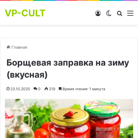
VP-CULT
Войти
Switch skin
Найти
М
Главная
Борщевая заправка на зиму
(вкусная)
23.10.2025
0
219
Время чтения: 1 минута