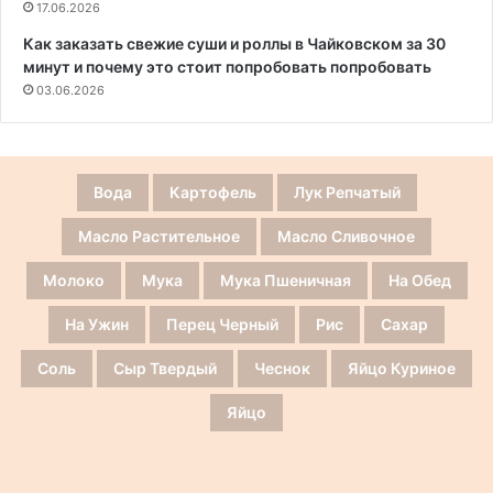
17.06.2026
Как заказать свежие суши и роллы в Чайковском за 30
минут и почему это стоит попробовать попробовать
03.06.2026
Вода
Картофель
Лук Репчатый
Масло Растительное
Масло Сливочное
Молоко
Мука
Мука Пшеничная
На Обед
На Ужин
Перец Черный
Рис
Сахар
Соль
Сыр Твердый
Чеснок
Яйцо Куриное
Яйцо