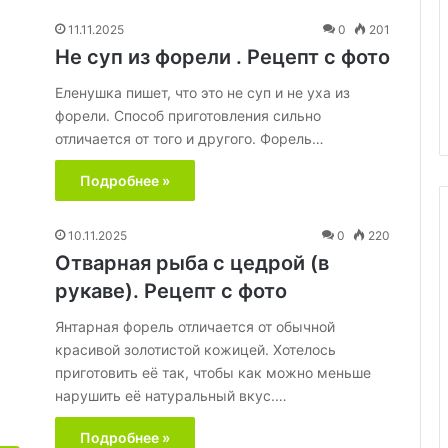
еты с гарниром:
11.11.2025
0
201
цепт вкусного
Не суп из форели . Рецепт с фото
е покорит вашу
29.05.2020
Еленушка пишет, что это не суп и не уха из
Хинкали
форели. Способ приготовления сильно
отличается от того и другого. Форель…
Подробнее »
10.11.2025
0
220
Отварная рыба с цедрой (в
рукаве). Рецепт с фото
Янтарная форель отличается от обычной
красивой золотистой кожицей. Хотелось
приготовить её так, чтобы как можно меньше
нарушить её натуральный вкус.…
Подробнее »