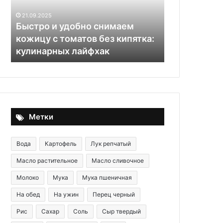
с
3
21.09.2025
томатов
литра
Быстро и удобно снимаем
22.11.2025
без
кожицу с томатов без кипятка:
Квашеная ка
кипятка:
кулинарных лайфхак
литра
кулинарных
лайфхак
Метки
Вода
Картофель
Лук репчатый
Масло растительное
Масло сливочное
Молоко
Мука
Мука пшеничная
На обед
На ужин
Перец черный
Рис
Сахар
Соль
Сыр твердый