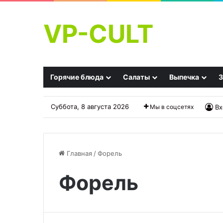
VP-CULT
Горячие блюда
Салаты
Выпечка
З
Суббота, 8 августа 2026
Мы в соцсетях
Вх
Главная
/
Форель
Форель
Не
просто
котлеты
с
гарниром: