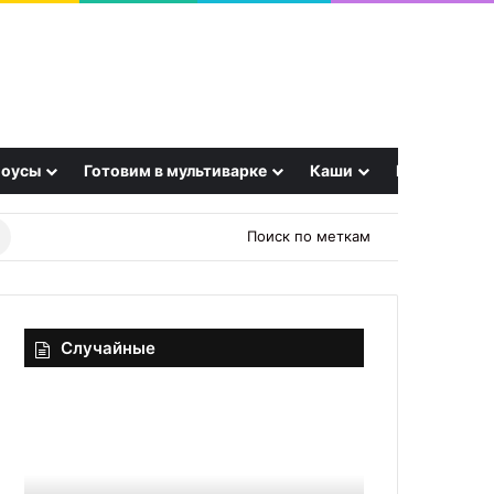
оусы
Готовим в мультиварке
Каши
Еще
Найти
Поиск по меткам
рецепт
Случайные
Быстро
Квашеная
и
капуста
удобно
в
снимаем
банке
кожицу
на