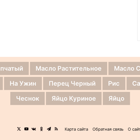
епчатый
Масло Растительное
Масло 
На Ужин
Перец Черный
Рис
Са
Чеснок
Яйцо Куриное
Яйцо
X
YouTube
vk.com
Одноклассники
Telegram
RSS
Карта сайта
Обратная связь
О сай