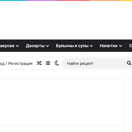
акуски
Десерты
Бульоны и супы
Напитки
С
Случайная статья
Sidebar
Switch skin
од / Регистрация
Хинкали