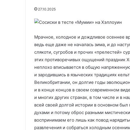
запечённые
29.11.2025
27.10.2025
в
Мясные котлеты с болгарским
грибном
перцем, запечённые в грибном
соусе
24.06.2024
соусе
Печеночники
Мрачное, холодное и дождливое осеннее вр
ведь еще даже не началась зима, и до наст
слякоти, сугробов и прочих «прелестей» су
этих противоречивых ощущений праздник Хэ
неплохо вписывается в общую напряженную
и зародившись в языческих традициях кель
Великобритании, он долгие годы эволюцион
и в конце концов в своем современном вид
и многих других странах, в том числе и в н
всей своей долгой истории в основном бы
духами и потому оброс разными мистически
воспринимаем его лишь как повод нарядить
развлечения и собраться холодным осенним