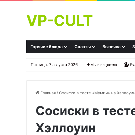
VP-CULT
Горячие блюда
Салаты
Выпечка
З
Пятница, 7 августа 2026
Мы в соцсетях
Вх
Главная
/
Сосиски в тесте «Мумии» на Хэллоуи
Сосиски в тест
Мясные
Печеночники
котлеты
с
Хэллоуин
болгарским
перцем,