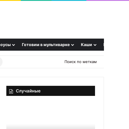
оусы
Готовим в мультиварке
Каши
Еще
Найти
Поиск по меткам
рецепт
Случайные
Не
Меренговый
просто
рулет
котлеты
в
с
домашних
гарниром:
условиях