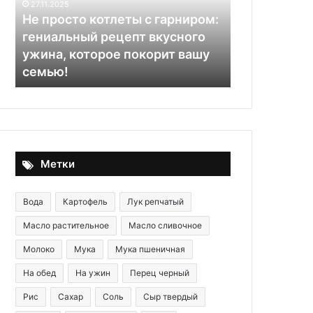
27.11.2025
гениальный
Не просто котлеты с гарниром:
рецепт
гениальный рецепт вкусного
31.10.2025
вкусного
ужина, которое покорит вашу
Меренговый
ужина,
семью!
условиях
которое
покорит
вашу
семью!
Метки
Вода
Картофель
Лук репчатый
Масло растительное
Масло сливочное
Молоко
Мука
Мука пшеничная
На обед
На ужин
Перец черный
Рис
Сахар
Соль
Сыр твердый