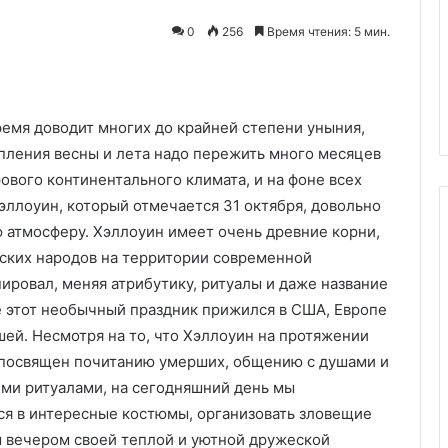
23.09.2025
фруктами
Убираем от света, рядом с
0
256
Время чтения: 5 мин.
не
фруктами не кладем: эксперт
кладем:
РОСБИОТЕХа рассказала, как
эксперт
хранить на зиму овощи
РОСБИОТЕХа
рассказала,
емя доводит многих до крайней степени уныния,
как
упления весны и лета надо пережить много месяцев
хранить
рового континентального климата, и на фоне всех
на
ллоуин, который отмечается 31 октября, довольно
зиму
овощи
 атмосферу. Хэллоуин имеет очень древние корни,
тских народов на территории современной
ировал, меняя атрибутику, ритуалы и даже название
е этот необычный праздник прижился в США, Европе
ашей. Несмотря на то, что Хэллоуин на протяжении
л посвящен почитанию умерших, общению с душами и
ми ритуалами, на сегодняшний день мы
ся в интересные костюмы, организовать зловещие
 вечером своей теплой и уютной дружеской