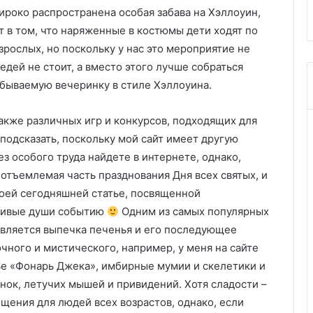
ироко распространена особая забава на Хэллоуин,
оит в том, что наряженные в костюмы дети ходят по
рослых, но поскольку у нас это мероприятие не
седей не стоит, а вместо этого лучше собраться
абываемую вечеринку в стиле Хэллоуина.
акже различных игр и конкурсов, подходящих для
 подсказать, поскольку мой сайт имеет другую
ез особого труда найдете в интернете, однако,
отъемлемая часть празднования Дня всех святых, и
своей сегодняшней статье, посвященной
живые души событию
Одним из самых популярных
является выпечка печенья и его последующее
чного и мистического, например, у меня на сайте
нье «Фонарь Джека», имбирные мумии и скелетики и
нок, летучих мышей и привидений. Хотя сладости –
щения для людей всех возрастов, однако, если