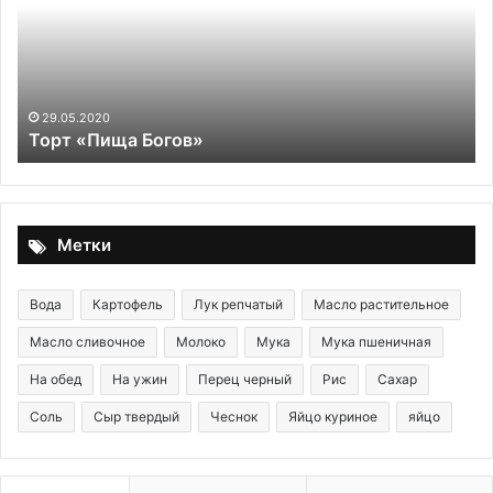
29.05.2020
Торт «Пища Богов»
Метки
Вода
Картофель
Лук репчатый
Масло растительное
Масло сливочное
Молоко
Мука
Мука пшеничная
На обед
На ужин
Перец черный
Рис
Сахар
Соль
Сыр твердый
Чеснок
Яйцо куриное
яйцо