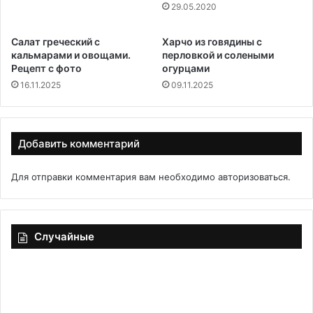
29.05.2020
Салат греческий с
Харчо из говядины с
кальмарами и овощами.
перловкой и солеными
Рецепт с фото
огурцами
16.11.2025
09.11.2025
Добавить комментарий
Для отправки комментария вам необходимо
авторизоваться
.
Случайные
Торт
Па
«Пища
ру
Богов»
с
ка