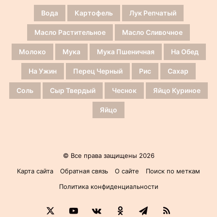
Вода
Картофель
Лук Репчатый
Масло Растительное
Масло Сливочное
Молоко
Мука
Мука Пшеничная
На Обед
На Ужин
Перец Черный
Рис
Сахар
Соль
Сыр Твердый
Чеснок
Яйцо Куриное
Яйцо
© Все права защищены 2026
Карта сайта
Обратная связь
О сайте
Поиск по меткам
Политика конфиденциальности
X
YouTube
vk.com
Одноклассники
Telegram
RSS