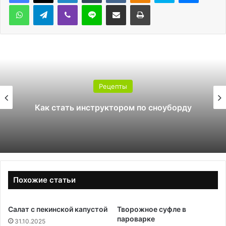
WhatsApp
Telegram
Viber
Line
Поделиться через электронную почту
Печатать
Рецепты
Как стать инструктором по сноуборду
Похожие статьи
Салат с пекинской капустой
Творожное суфле в
пароварке
31.10.2025