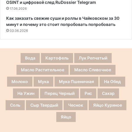
OSINT и цифровой след RuDossier Telegram
17.06.2026
Как заказать свежие суши и роллы в Чайковском за 30
минут и почему это стоит попробовать попробовать
03.06.2026
Вода
Картофель
Лук Репчатый
Масло Растительное
Масло Сливочное
Молоко
Мука
Мука Пшеничная
На Обед
На Ужин
Перец Черный
Рис
Сахар
Соль
Сыр Твердый
Чеснок
Яйцо Куриное
Яйцо