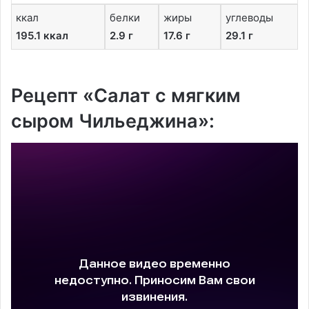
ккал
белки
жиры
углеводы
195.1 ккал
2.9 г
17.6 г
29.1 г
Рецепт «Салат с мягким
сыром Чильеджина»: