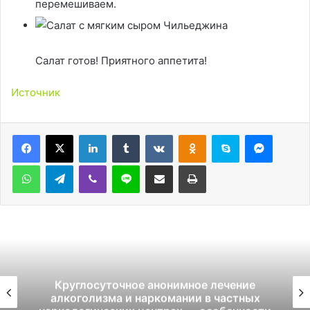
перемешиваем.
Салат готов! Приятного аппетита!
Источник
LinkedIn
Tumblr
Вконтакте
Одноклассники
Skype
Messen
WhatsApp
Telegram
Viber
Line
Поделиться через электронную почту
Печатать
Круглосуточное анонимное лечение
алкоголизма и наркомании в частных