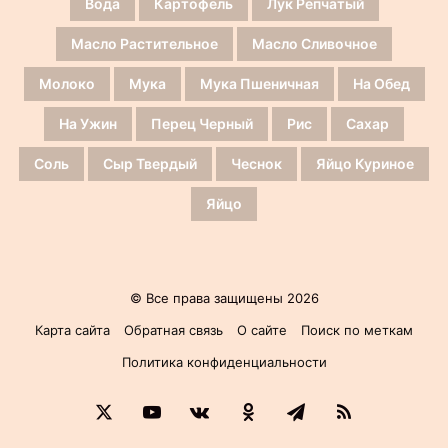
Вода
Картофель
Лук Репчатый
Масло Растительное
Масло Сливочное
Молоко
Мука
Мука Пшеничная
На Обед
На Ужин
Перец Черный
Рис
Сахар
Соль
Сыр Твердый
Чеснок
Яйцо Куриное
Яйцо
© Все права защищены 2026
Карта сайта
Обратная связь
О сайте
Поиск по меткам
Политика конфиденциальности
X
YouTube
vk.com
Одноклассники
Telegram
RSS