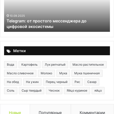
цифровой
пи
экосистемы
10.09.2025
Telegram: от простого мессенджера до
цифровой экосистемы
Метки
Вода
Картофель
Лук репчатый
Масло растительное
Масло сливочное
Молоко
Мука
Мука пшеничная
На обед
На ужин
Перец черный
Рис
Сахар
Соль
Сыр твердый
Чеснок
Яйцо куриное
яйцо
Новые
Популярные
Комментарии