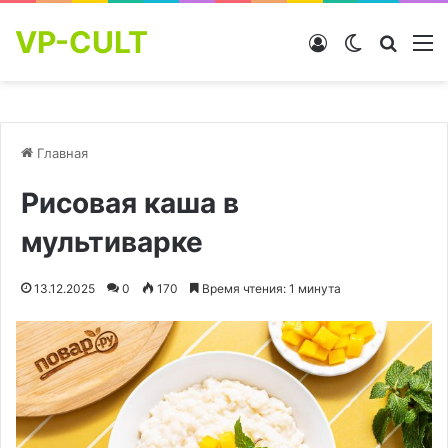
VP-CULT
Войти
Switch skin
Найти
М
Главная
Рисовая каша в
мультиварке
13.12.2025
0
170
Время чтения: 1 минута