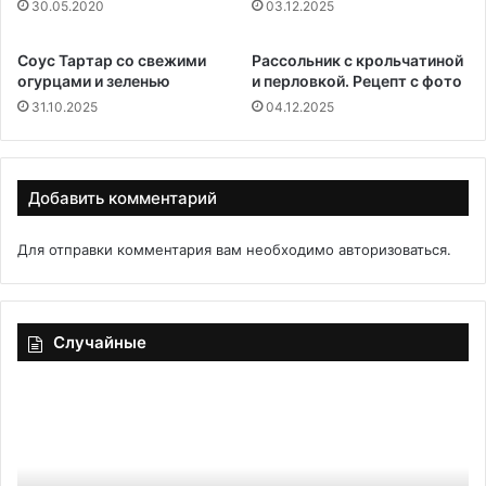
30.05.2020
03.12.2025
Соус Тартар со свежими
Рассольник с крольчатиной
огурцами и зеленью
и перловкой. Рецепт с фото
31.10.2025
04.12.2025
Добавить комментарий
Для отправки комментария вам необходимо
авторизоваться
.
Случайные
Telegram:
Те
от
дл
простого
пи
мессенджера
ка
до
в