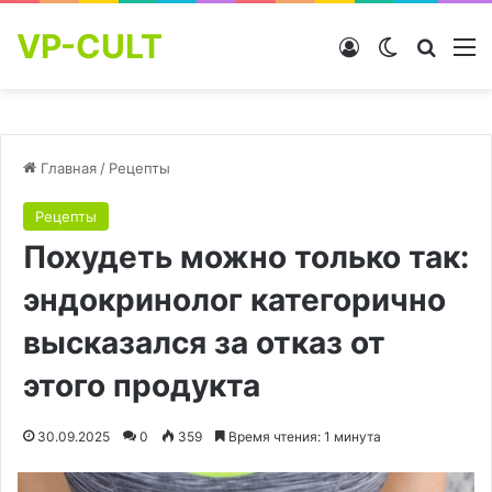
VP-CULT
Войти
Switch skin
Найти
М
Главная
/
Рецепты
Рецепты
Похудеть можно только так:
эндокринолог категорично
высказался за отказ от
этого продукта
30.09.2025
0
359
Время чтения: 1 минута