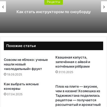
пты
Какой поликарбо
ором по сноуборду
теплицы: 4
Похожие статьи
Квашеная капуста,
Совсем не яблоко: ученые
запечённая с айвой и
нашли новый
копчёными рёбрами
«молодильный» фрукт
31.10.2025
19.09.2025
Как выбрать мясные
Плов на плите — вкуснее,
консервы
чем в казане! Хозяюшка из
07.04.2025
Таджикистана поделилась
рецептом — получается
рассыпчатый и ароматный