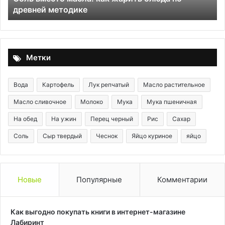
Любимый мамин цветок
Метки
Вода
Картофель
Лук репчатый
Масло растительное
Масло сливочное
Молоко
Мука
Мука пшеничная
На обед
На ужин
Перец черный
Рис
Сахар
Соль
Сыр твердый
Чеснок
Яйцо куриное
яйцо
Новые
Популярные
Комментарии
Как выгодно покупать книги в интернет-магазине
Лабиринт