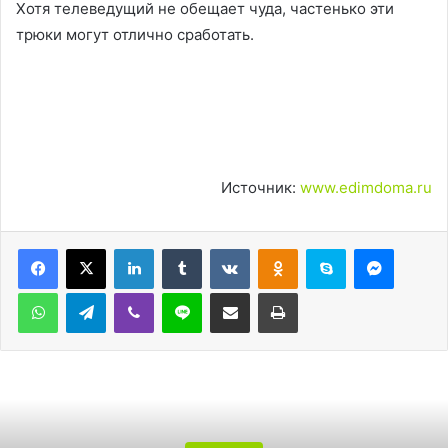
Хотя телеведущий не обещает чуда, частенько эти
трюки могут отлично сработать.
Источник:
www.edimdoma.ru
LinkedIn
Tumblr
Вконтакте
Одноклассники
Skype
Messen
WhatsApp
Telegram
Viber
Line
Поделиться через электронную почту
Печатать
Реце