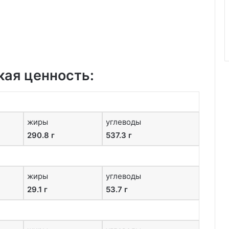
кая ценность:
жиры
углеводы
290.8 г
537.3 г
жиры
углеводы
29.1 г
53.7 г