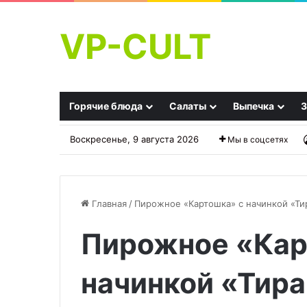
VP-CULT
Горячие блюда
Салаты
Выпечка
З
Воскресенье, 9 августа 2026
Мы в соцсетях
Главная
/
Пирожное «Картошка» с начинкой «Ти
Пирожное «Кар
Курица
Постный
с
борщ
овощами
с
начинкой «Тир
в
квашеной
соусе
капустой,