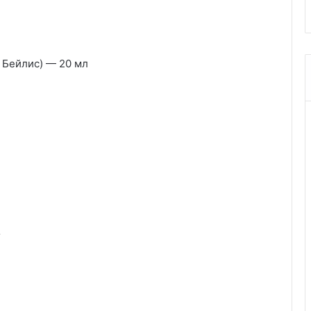
 Бейлис) — 20 мл
г