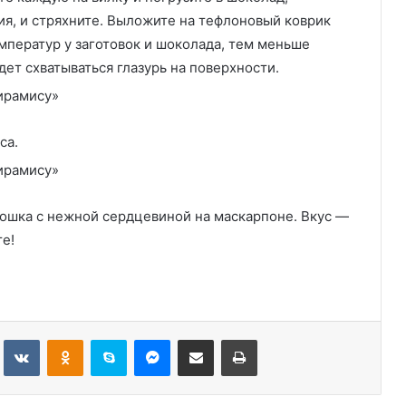
я, и стряхните. Выложите на тефлоновый коврик
мператур у заготовок и шоколада, тем меньше
ет схватываться глазурь на поверхности.
са.
ошка с нежной сердцевиной на маскарпоне. Вкус —
те!
Tumblr
Вконтакте
Одноклассники
Skype
Messenger
Поделиться через электронную почту
Печатать