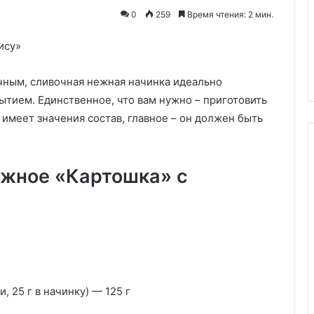
0
259
Время чтения: 2 мин.
 с квашеной
29.05.2020
олью и грибами
Творожные рулетики в духовк
ным, сливочная нежная начинка идеально
тием. Единственное, что вам нужно – приготовить
имеет значения состав, главное – он должен быть
ожное «Картошка» с
и, 25 г в начинку) — 125 г