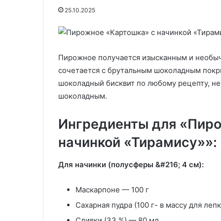
Том
фасолью
25.10.2025
Кха
и
26.06.2024
27.11.2025
грибами
Курица с овощами в соусе Том
Постный борщ
Кха
капустой, фас
Пирожное получается изысканным и необыч
сочетается с брутальным шоколадным покры
шоколадный бисквит по любому рецепту, не 
шоколадным.
Ингредиенты для «Пир
начинкой «Тирамису»»:
Для начинки (полусферы &#216; 4 см):
Маскарпоне — 100 г
Сахарная пудра (100 г- в массу для лепк
Сливки (33 %) — 80 мл