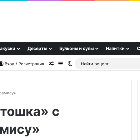
акуски
Десерты
Бульоны и супы
Напитки
С
Случайная статья
Sidebar
Switch skin
Вход / Регистрация
рамису»
тошка» с
Творожные
рулетики
в
амису»
духовке