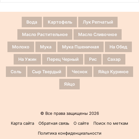
Вода
Картофель
Лук Репчатый
Масло Растительное
Масло Сливочное
Молоко
Мука
Мука Пшеничная
На Обед
На Ужин
Перец Черный
Рис
Сахар
Соль
Сыр Твердый
Чеснок
Яйцо Куриное
Яйцо
© Все права защищены 2026
Карта сайта
Обратная связь
О сайте
Поиск по меткам
Политика конфиденциальности