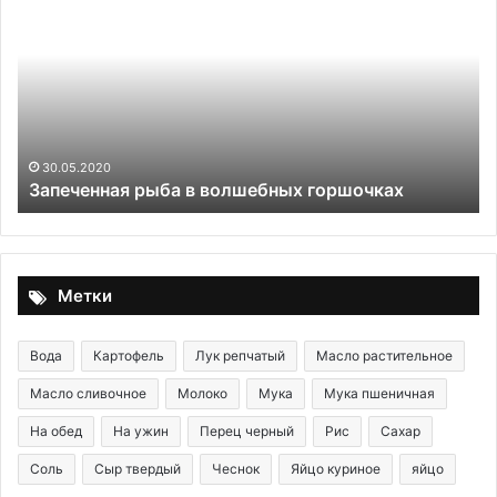
рыба
эт
в
пр
волшебных
ка
горшочках
ра
в
«Е
шк
в
30.05.2020
Запеченная рыба в волшебных горшочках
со
и
вы
ма
на
Метки
пр
Вода
Картофель
Лук репчатый
Масло растительное
Масло сливочное
Молоко
Мука
Мука пшеничная
На обед
На ужин
Перец черный
Рис
Сахар
Соль
Сыр твердый
Чеснок
Яйцо куриное
яйцо