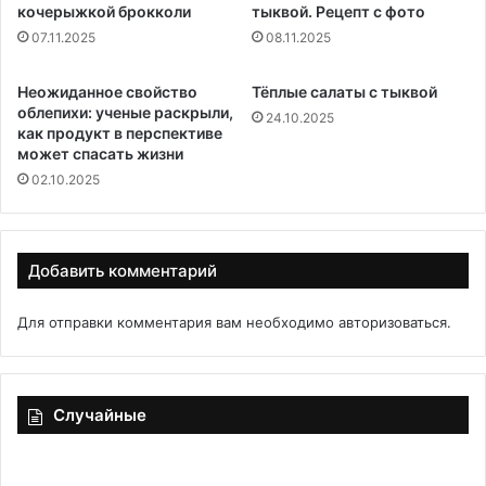
кочерыжкой брокколи
тыквой. Рецепт с фото
07.11.2025
08.11.2025
Неожиданное свойство
Тёплые салаты с тыквой
облепихи: ученые раскрыли,
24.10.2025
как продукт в перспективе
может спасать жизни
02.10.2025
Добавить комментарий
Для отправки комментария вам необходимо
авторизоваться
.
Случайные
Запеченная
Чи