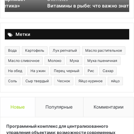
Витамины в рыбе: что важно знать
ку
ра
Метки
Вода
Картофель
Лук репчатый
Масло растительное
Масло сливочное
Молоко
Мука
Мука пшеничная
На обед
На ужин
Перец черный
Рис
Сахар
Соль
Сыр твердый
Чеснок
Яйцо куриное
яйцо
Новые
Популярные
Комментарии
Программный комплекс для централизованного
управления объектами: возможности современных