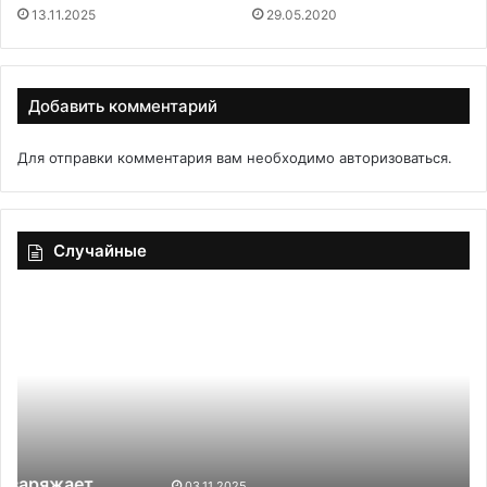
13.11.2025
29.05.2020
Добавить комментарий
Для отправки комментария вам необходимо
авторизоваться
.
Случайные
Витамины
На
в
9
рыбе:
пр
что
ко
важно
не
знать
сл
и
вы
в
03.11.2025