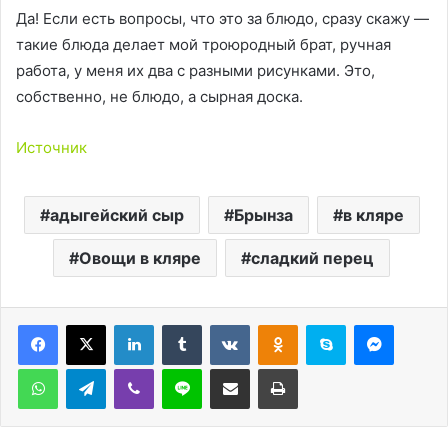
Да! Если есть вопросы, что это за блюдо, сразу скажу —
такие блюда делает мой троюродный брат, ручная
работа, у меня их два с разными рисунками. Это,
собственно, не блюдо, а сырная доска.
Источник
адыгейский сыр
Брынза
в кляре
Овощи в кляре
сладкий перец
LinkedIn
Tumblr
Вконтакте
Одноклассники
Skype
Messen
WhatsApp
Telegram
Viber
Line
Поделиться через электронную почту
Печатать