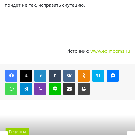
пойдет не так, исправить сиутацию.
Источник:
www.edimdoma.ru
LinkedIn
Tumblr
Вконтакте
Одноклассники
Skype
Messen
WhatsApp
Telegram
Viber
Line
Поделиться через электронную почту
Печатать
Рецепты