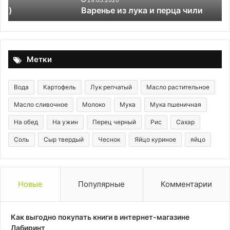
29.05.2020
Варенье из лука и перца чили
Метки
Вода
Картофель
Лук репчатый
Масло растительное
Масло сливочное
Молоко
Мука
Мука пшеничная
На обед
На ужин
Перец черный
Рис
Сахар
Соль
Сыр твердый
Чеснок
Яйцо куриное
яйцо
Новые
Популярные
Комментарии
Как выгодно покупать книги в интернет-магазине
Лабиринт