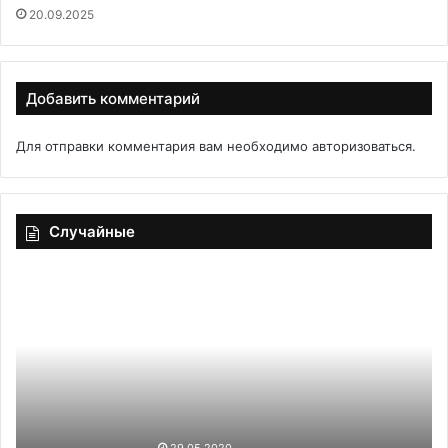
20.09.2025
Добавить комментарий
Для отправки комментария вам необходимо
авторизоваться
.
Случайные
Варенье
Гр
из
те
лука
и
перца
чили