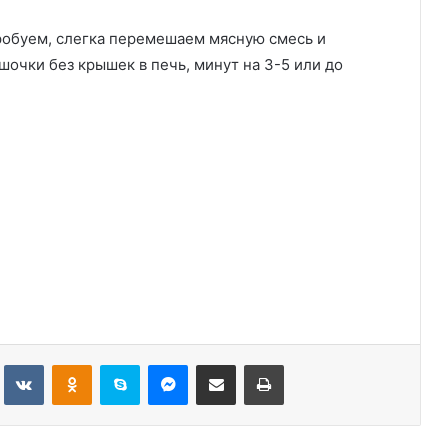
пробуем, слегка перемешаем мясную смесь и
очки без крышек в печь, минут на 3-5 или до
Tumblr
Вконтакте
Одноклассники
Skype
Messenger
Поделиться через электронную почту
Печатать