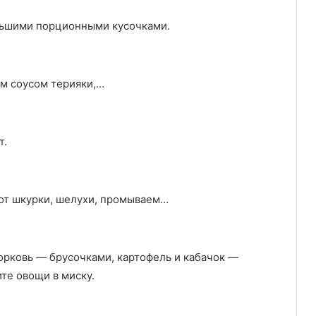
льшими порционными кусочками.
ем соусом терияки,…
т.
от шкурки, шелухи, промываем…
орковь — брусочками, картофель и кабачок —
те овощи в миску.