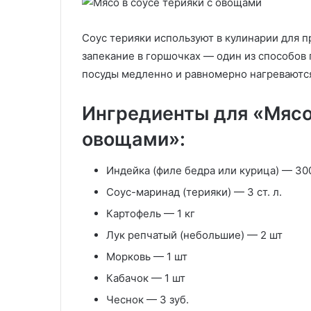
кремом
куру
29.05.2020
30.05.2020
Соус терияки используют в кулинарии для п
Чизкейк без выпечки с
Греческие пир
запекание в горшочках — один из способов
зефирным кремом
из теста куру
посуды медленно и равномерно нагреваются,
Ингредиенты для «Мясо 
овощами»:
Индейка (филе бедра или курица) — 30
Соус-маринад (терияки) — 3 ст. л.
Картофель — 1 кг
Лук репчатый (небольшие) — 2 шт
Морковь — 1 шт
Кабачок — 1 шт
Чеснок — 3 зуб.