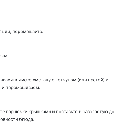
еции, перемешайте.
кам.
иваем в миске сметану с кетчупом (или пастой) и
и и перемешиваем.
йте горшочки крышками и поставьте в разогретую до
товности блюда.