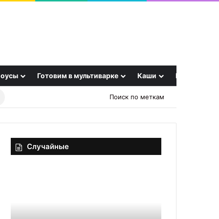
оусы
Готовим в мультиварке
Каши
Еще
Найти
Поиск по меткам
рецепт
Случайные
Салат
Рекорд
«Закусочный»
по
скорости
приготовления!
Быстрый,
01.12.2025