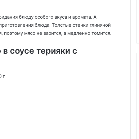
ридания блюду особого вкуса и аромата. А
ожки Котопитакя
29.05.2020
 приготовления блюда. Толстые стенки глиняной
Отбивные «Пушистые»
 поэтому мясо не варится, а медленно томится.
в соусе терияки с
0 г