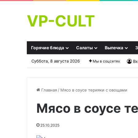
VP-CULT
Горячие блюда
Салаты
Выпечка
З
Суббота, 8 августа 2026
Мы в соцсетях
Вх
Главная
/
Мясо в соусе терияки с овощами
Мясо в соусе т
Чизкейк
Греческие
без
пирожки
выпечки
Котопитакя
25.10.2025
с
из
зефирным
теста