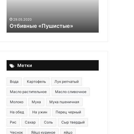
простой
Рекорд по 
и
приготовле
очень
простой и о
29.05.2020
вкусный
Салат «Закусочный»
пирог к ча
торт-
пирог
к
чаю
на
каждый
день
Метки
Вода
Картофель
Лук репчатый
Масло растительное
Масло сливочное
Молоко
Мука
Мука пшеничная
На обед
На ужин
Перец черный
Рис
Сахар
Соль
Сыр твердый
Чеснок
Яйцо куриное
яйцо