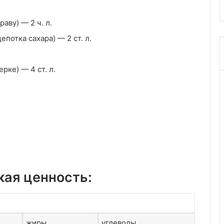
аву) — 2 ч. л.
епотка сахара) — 2 ст. л.
рке) — 4 ст. л.
кая ценность:
жиры
углеводы