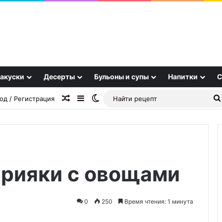
акуски
Десерты
Бульоны и супы
Напитки
С
Случайная статья
Sidebar
Switch skin
од / Регистрация
ерияки с овощами
Отбивные
«Пушистые»
0
250
Время чтения: 1 минута