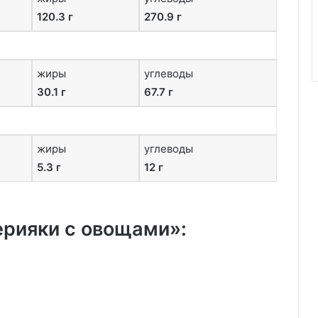
120.3 г
270.9 г
жиры
углеводы
30.1 г
67.7 г
жиры
углеводы
5.3 г
12 г
ерияки с овощами»: