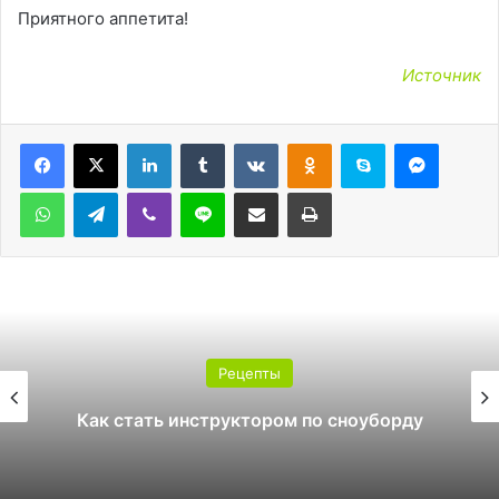
Приятного аппетита!
Источник
LinkedIn
Tumblr
Вконтакте
Одноклассники
Skype
Messen
WhatsApp
Telegram
Viber
Line
Поделиться через электронную почту
Печатать
Рецепты
Какой поликарбонат вы
о сноуборду
теплицы: 4 или 6