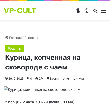
VP-CULT
Войти
Switch skin
Найти
М
Главная
/
Рецепты
Рецепты
Курица, копченная на
сковороде с чаем
29.10.2025
0
274
Время чтения: 1 минута
2
порции
2
часа
30
мин (ваши
30
мин)