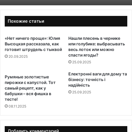
Похожие статьи
«Нет ничего проще»: Юлия
Нашли плесень в чернике
Высоцкая рассказала, как
или голубике: выбрасывать
готовит штрудель с тыквой
весь лоток или можно
спасти ягоды?
20.09.2025
25.09.2025
Електронні ваги для дому та
Румяные золотистые
бізнесу: точність і
пирожки с капустой. Тот
надійність
самый рецепт, как у
25.09.2025
бабушки – вся фишка в
тесте!
08.11.2025
Добавить комментарий