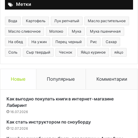
продуктов!
Метки
Вода
Картофель
Лук репчатый
Масло растительное
Масло сливочное
Молоко
Мука
Мука пшеничная
На обед
На ужин
Перец черный
Рис
Сахар
Соль
Сыр твердый
Чеснок
Яйцо куриное
яйцо
Новые
Популярные
Комментарии
Как выгодно покупать книги в интернет-магазине
Лабиринт
16.07.2026
Как стать инструктором по сноуборду
12.07.2026