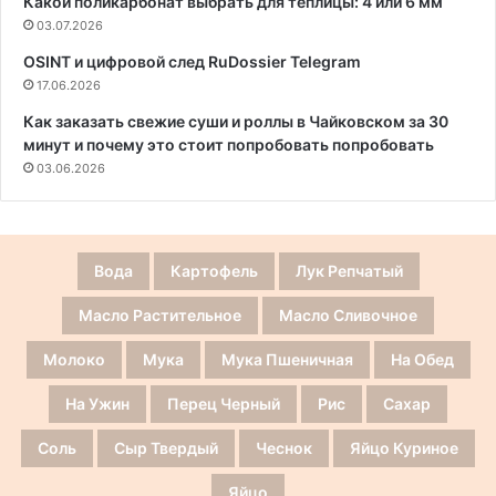
Какой поликарбонат выбрать для теплицы: 4 или 6 мм
03.07.2026
OSINT и цифровой след RuDossier Telegram
17.06.2026
Как заказать свежие суши и роллы в Чайковском за 30
минут и почему это стоит попробовать попробовать
03.06.2026
Вода
Картофель
Лук Репчатый
Масло Растительное
Масло Сливочное
Молоко
Мука
Мука Пшеничная
На Обед
На Ужин
Перец Черный
Рис
Сахар
Соль
Сыр Твердый
Чеснок
Яйцо Куриное
Яйцо