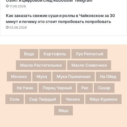
OSINT и цифровой след RuDossier Telegram
17.06.2026
Как заказать свежие суши и роллы в Чайковском за 30
минут и почему это стоит попробовать попробовать
03.06.2026
Вода
Картофель
Лук Репчатый
Масло Растительное
Масло Сливочное
Молоко
Мука
Мука Пшеничная
На Обед
На Ужин
Перец Черный
Рис
Сахар
Соль
Сыр Твердый
Чеснок
Яйцо Куриное
Яйцо