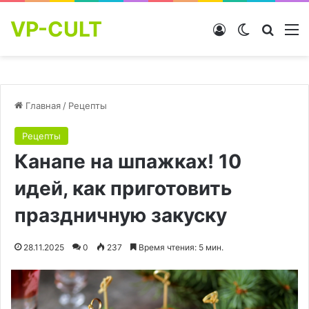
VP-CULT
Войти
Switch skin
Найти
М
Главная
/
Рецепты
Рецепты
Канапе на шпажках! 10
идей, как приготовить
праздничную закуску
28.11.2025
0
237
Время чтения: 5 мин.