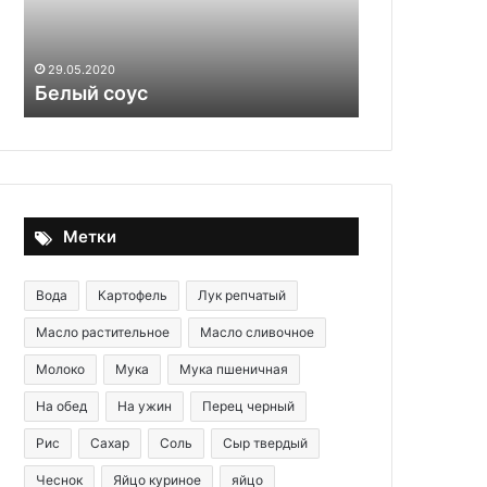
опасность
29.09.2025
авокадо
Неужели не
озвучила 
29.05.2020
Белый соус
опасность 
Метки
Вода
Картофель
Лук репчатый
Масло растительное
Масло сливочное
Молоко
Мука
Мука пшеничная
На обед
На ужин
Перец черный
Рис
Сахар
Соль
Сыр твердый
Чеснок
Яйцо куриное
яйцо