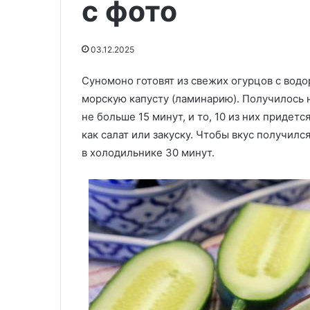
с фото
озвучила
«Никакой микр
грамотный
автор кулинар
15.11.2025
способ
Айвовый мармелад (Ayva
озвучила грам
разморозки
03.12.2025
marmeladı)
разморозки мя
мяса
Суномоно готовят из свежих огурцов с вод
морскую капусту (ламинарию). Получилось н
не больше 15 минут, и то, 10 из них придет
как салат или закуску. Чтобы вкус получилс
в холодильнике 30 минут.