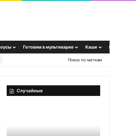
оусы
Готовим в мультиварке
Каши
Еще
Найти
Поиск по меткам
рецепт
Случайные
Белый
Неужели
соус
нельзя?
Нутрициолог
озвучила
неожиданную