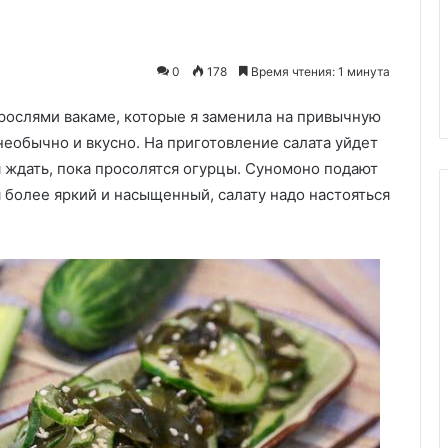
оволновки!»:
ной книги
29.05.2020
отный способ
Суп «Остановиться
0
178
Время чтения: 1 минута
са
невозможно»
орослями вакаме, которые я заменила на привычную
еобычно и вкусно. На приготовление салата уйдет
ся ждать, пока просолятся огурцы. Суномоно подают
я более яркий и насыщенный, салату надо настояться