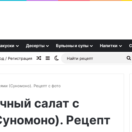
акуски
Десерты
Бульоны и супы
Напитки
С
Случайная статья
Sidebar
Switch skin
од / Регистрация
ями (Суномоно). Рецепт с фото
чный салат с
Суп
«Остановиться
невозможно»
уномоно). Рецепт