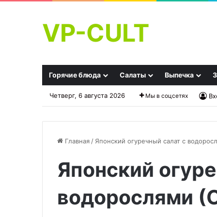
VP-CULT
Горячие блюда
Салаты
Выпечка
З
Четверг, 6 августа 2026
Мы в соцсетях
Вх
Главная
/
Японский огуречный салат с водоросл
Японский огуре
Айвовый
«Никакой
мармелад
микроволновки!»:
Ayva
автор
водорослями (С
armeladı)
кулинарной
книги
22.09.2025