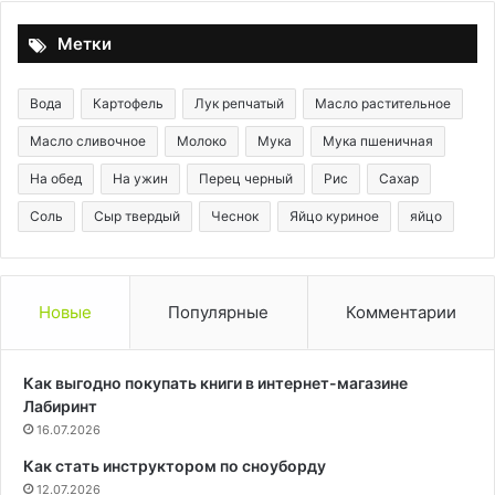
Метки
Вода
Картофель
Лук репчатый
Масло растительное
Масло сливочное
Молоко
Мука
Мука пшеничная
На обед
На ужин
Перец черный
Рис
Сахар
Соль
Сыр твердый
Чеснок
Яйцо куриное
яйцо
Новые
Популярные
Комментарии
Как выгодно покупать книги в интернет-магазине
Лабиринт
16.07.2026
Как стать инструктором по сноуборду
12.07.2026