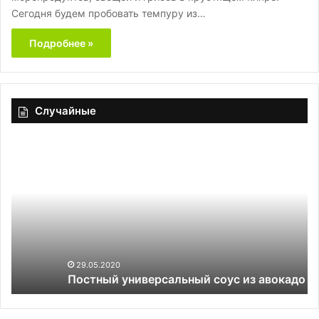
Сегодня будем пробовать темпуру из…
Подробнее »
Случайные
Постный
универсальный
соус
из
авокадо
29.05.2020
Постный универсальный соус из авокадо