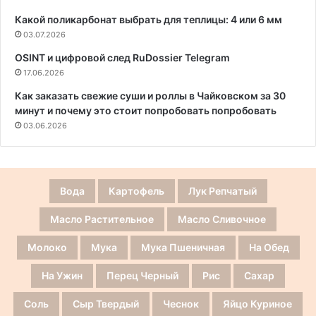
Какой поликарбонат выбрать для теплицы: 4 или 6 мм
03.07.2026
OSINT и цифровой след RuDossier Telegram
17.06.2026
Как заказать свежие суши и роллы в Чайковском за 30
минут и почему это стоит попробовать попробовать
03.06.2026
Вода
Картофель
Лук Репчатый
Масло Растительное
Масло Сливочное
Молоко
Мука
Мука Пшеничная
На Обед
На Ужин
Перец Черный
Рис
Сахар
Соль
Сыр Твердый
Чеснок
Яйцо Куриное