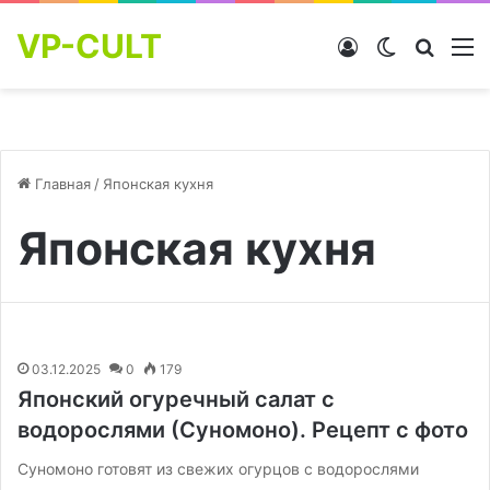
VP-CULT
Войти
Switch skin
Найти
М
Главная
/
Японская кухня
Японская кухня
03.12.2025
0
179
Японский огуречный салат с
водорослями (Суномоно). Рецепт с фото
Суномоно готовят из свежих огурцов с водорослями