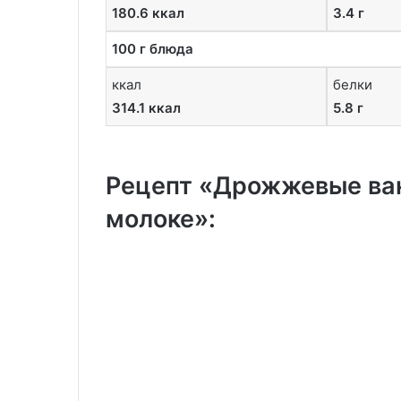
180.6 ккал
3.4 г
100 г блюда
ккал
белки
314.1 ккал
5.8 г
Рецепт «Дрожжевые ван
молоке»: