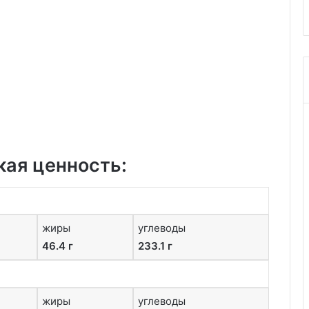
кая ценность:
жиры
углеводы
46.4 г
233.1 г
жиры
углеводы