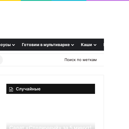
оусы
Готовим в мультиварке
Каши
Еще
Найти
Поиск по меткам
рецепт
Случайные
Что
Не
произойдет
просто
с
галушки,
организмом,
а
если
объедение!
т!
06.11.2025