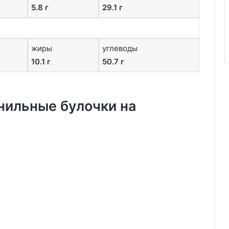
5.8 г
29.1 г
жиры
углеводы
10.1 г
50.7 г
ильные булочки на