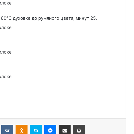
180°С духовке до румяного цвета, минут 25.
Tumblr
Вконтакте
Одноклассники
Skype
Messenger
Поделиться через электронную почту
Печатать