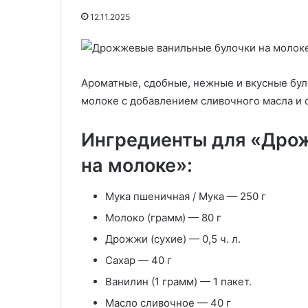
капустой
12.11.2025
28.11.2025
всей
«Подснежник
моей
салат с капуст
29.05.2020
семьи!
Десерт «Сочные дольки»
семьи! Вкусне
Вкуснее
не
Ароматные, сдобные, нежные и вкусные бул
придумать
молоке с добавлением сливочного масла и 
Ингредиенты для «Дро
на молоке»:
Мука пшеничная / Мука — 250 г
Молоко (грамм) — 80 г
Дрожжи (сухие) — 0,5 ч. л.
Сахар — 40 г
Ванилин (1 грамм) — 1 пакет.
Масло сливочное — 40 г