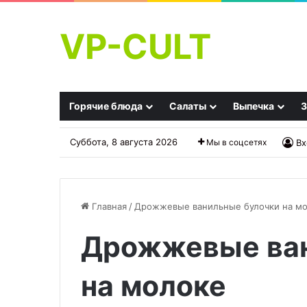
VP-CULT
Горячие блюда
Салаты
Выпечка
З
Суббота, 8 августа 2026
Мы в соцсетях
Вх
Главная
/
Дрожжевые ванильные булочки на м
Дрожжевые ван
Десерт
«Подснежник»
«Сочные
—
дольки»
любимый
на молоке
салат
с