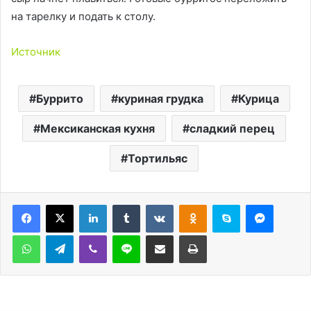
на тарелку и подать к столу.
Источник
Буррито
куриная грудка
Курица
Мексиканская кухня
сладкий перец
Тортильяc
LinkedIn
Tumblr
Вконтакте
Одноклассники
Skype
Messen
WhatsApp
Telegram
Viber
Line
Поделиться через электронную почту
Печатать