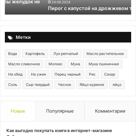
24.06.2024
Пирог с капустой на дрожжевом тесте
Метки
Вода
Картофель
Лук репчатый
Масло растительное
Масло сливочное
Молоко
Мука
Мука пшеничная
На обед
На ужин
Перец черный
Рис
Сахар
Соль
Сыр твердый
Чеснок
Яйцо куриное
яйцо
Новые
Популярные
Комментарии
Как выгодно покупать книги в интернет-магазине