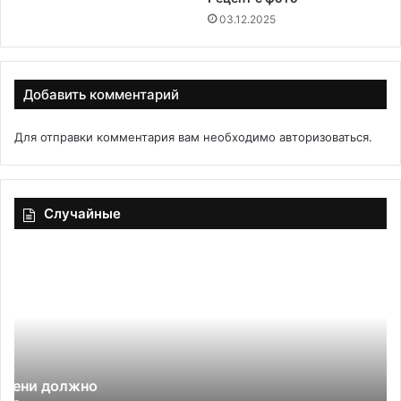
03.12.2025
Добавить комментарий
Для отправки комментария вам необходимо
авторизоваться
.
Случайные
Пирог
Б
с
со
капустой
на
дрожжевом
тесте