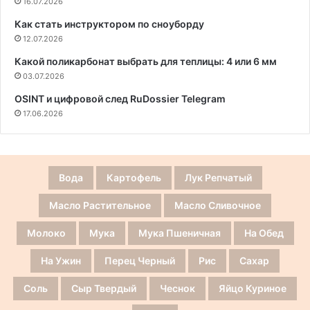
16.07.2026
Как стать инструктором по сноуборду
12.07.2026
Какой поликарбонат выбрать для теплицы: 4 или 6 мм
03.07.2026
OSINT и цифровой след RuDossier Telegram
17.06.2026
Вода
Картофель
Лук Репчатый
Масло Растительное
Масло Сливочное
Молоко
Мука
Мука Пшеничная
На Обед
На Ужин
Перец Черный
Рис
Сахар
Соль
Сыр Твердый
Чеснок
Яйцо Куриное