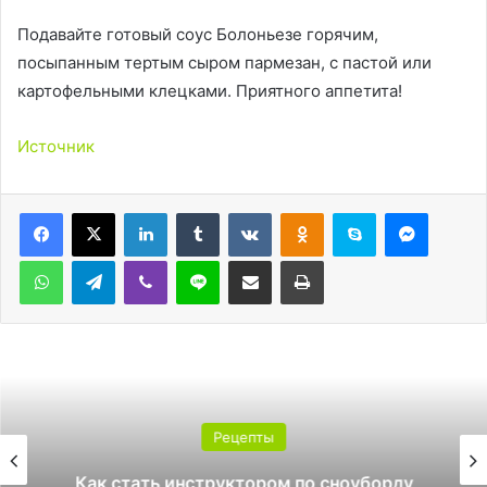
Подавайте готовый соус Болоньезе горячим,
посыпанным тертым сыром пармезан, с пастой или
картофельными клецками. Приятного аппетита!
Источник
LinkedIn
Tumblr
Вконтакте
Одноклассники
Skype
Messen
WhatsApp
Telegram
Viber
Line
Поделиться через электронную почту
Печатать
Рецепты
Как стать инструктором по сноуборду