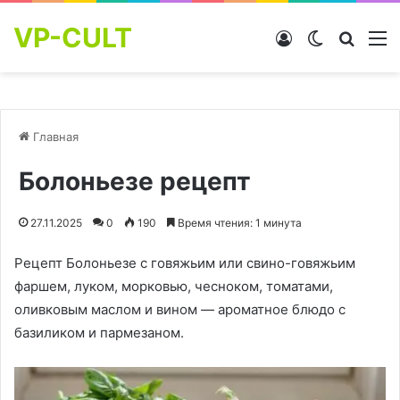
VP-CULT
Войти
Switch skin
Найти
М
Главная
Болоньезе рецепт
27.11.2025
0
190
Время чтения: 1 минута
Рецепт Болоньезе с говяжьим или свино-говяжьим
фаршем, луком, морковью, чесноком, томатами,
оливковым маслом и вином — ароматное блюдо с
базиликом и пармезаном.