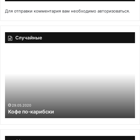
Для отправки комментария вам необходимо
авторизоваться
.
Случайные
Кофе
За
по-
на
карибски
зи
«И
ос
со
29.05.2020
Кофе по-карибски