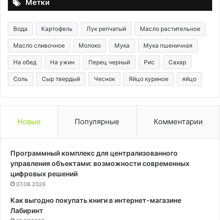
Метки
Вода
Картофель
Лук репчатый
Масло растительное
Масло сливочное
Молоко
Мука
Мука пшеничная
На обед
На ужин
Перец черный
Рис
Сахар
Соль
Сыр твердый
Чеснок
Яйцо куриное
яйцо
Новые
Популярные
Комментарии
Программный комплекс для централизованного
управления объектами: возможности современных
цифровых решений
07.08.2026
Как выгодно покупать книги в интернет-магазине
Лабиринт