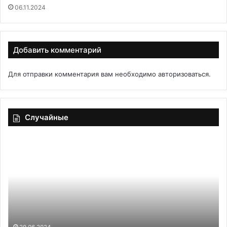
06.11.2024
Добавить комментарий
Для отправки комментария вам необходимо
авторизоваться
.
Случайные
Куриные
По
бедра
м
под
то
медовым
та
соусом
эн
ка
вы
за
от
29.06.2024