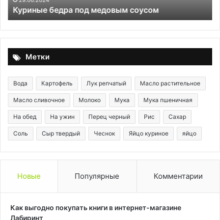
Куриные бедра под медовым соусом
от
эт
пр
Метки
Вода
Картофель
Лук репчатый
Масло растительное
Масло сливочное
Молоко
Мука
Мука пшеничная
На обед
На ужин
Перец черный
Рис
Сахар
Соль
Сыр твердый
Чеснок
Яйцо куриное
яйцо
Новые
Популярные
Комментарии
Как выгодно покупать книги в интернет-магазине
Лабиринт