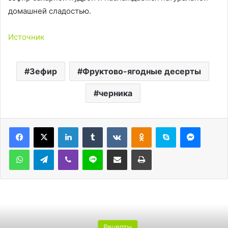
домашней сладостью.
Источник
Зефир
Фруктово-ягодные десерты
черника
LinkedIn
Tumblr
Вконтакте
Одноклассники
Skype
Messen
WhatsApp
Telegram
Viber
Line
Поделиться через электронную почту
Печатать
Рецепты