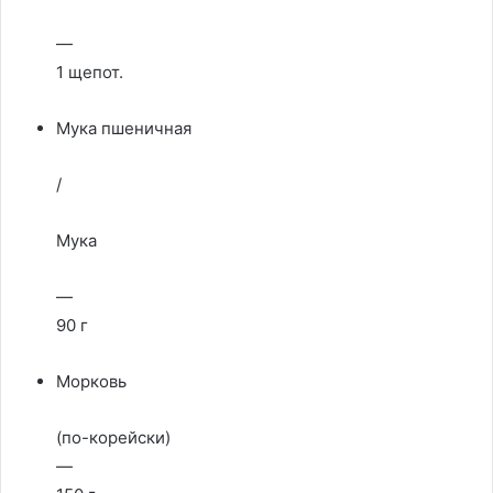
—
1 щепот.
Мука пшеничная
/
Мука
—
90 г
Морковь
(по-корейски)
—