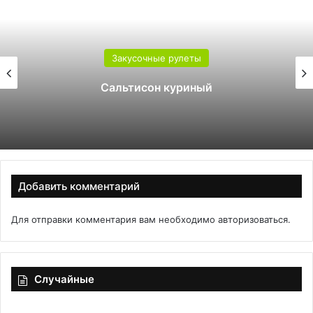
Закусочные рулеты
Сальтисон куриный
Добавить комментарий
Для отправки комментария вам необходимо
авторизоваться
.
Случайные
Система
«П