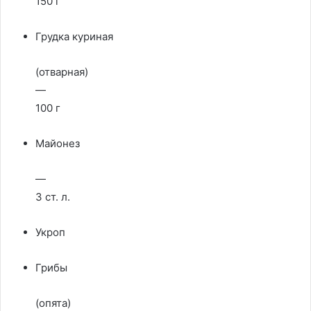
150 г
Грудка куриная
(отварная)
—
100 г
Майонез
—
3 ст. л.
Укроп
Грибы
(опята)