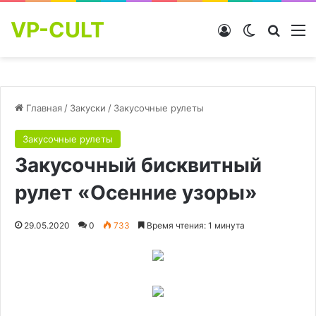
VP-CULT
Войти
Switch skin
Найти
М
Главная
/
Закуски
/
Закусочные рулеты
Закусочные рулеты
Закусочный бисквитный
рулет «Осенние узоры»
29.05.2020
0
733
Время чтения: 1 минута