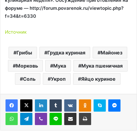
кулинарная неделя». Обсуждение приготовления на
форуме — http://forum.povarenok.ru/viewtopic.php?
f=34&t=6330
Источник
Грибы
Грудка куриная
Майонез
Морковь
Мука
Мука пшеничная
Соль
Укроп
Яйцо куриное
LinkedIn
Tumblr
Вконтакте
Одноклассники
Skype
Messen
WhatsApp
Telegram
Viber
Line
Поделиться через электронную почту
Печатать