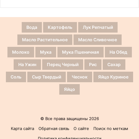
Вода
Картофель
Лук Репчатый
Масло Растительное
Масло Сливочное
Молоко
Мука
Мука Пшеничная
На Обед
На Ужин
Перец Черный
Рис
Сахар
Соль
Сыр Твердый
Чеснок
Яйцо Куриное
Яйцо
© Все права защищены 2026
Карта сайта
Обратная связь
О сайте
Поиск по меткам
Политика конфиденциальности