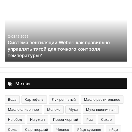
вентиляции
за
Weber:
эк
как
об
правильно
по
управлять
не
тягой
ос
08.12.2025
Система вентиляции Weber: как правильно
для
по
управлять тягой для точного контроля
точного
в
температуры?
контроля
ка
температуры?
Метки
Вода
Картофель
Лук репчатый
Масло растительное
Масло сливочное
Молоко
Мука
Мука пшеничная
На обед
На ужин
Перец черный
Рис
Сахар
Соль
Сыр твердый
Чеснок
Яйцо куриное
яйцо