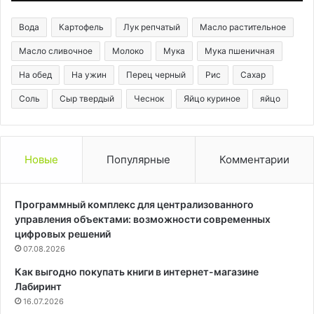
Вода
Картофель
Лук репчатый
Масло растительное
Масло сливочное
Молоко
Мука
Мука пшеничная
На обед
На ужин
Перец черный
Рис
Сахар
Соль
Сыр твердый
Чеснок
Яйцо куриное
яйцо
Новые
Популярные
Комментарии
Программный комплекс для централизованного
управления объектами: возможности современных
цифровых решений
07.08.2026
Как выгодно покупать книги в интернет-магазине
Лабиринт
16.07.2026