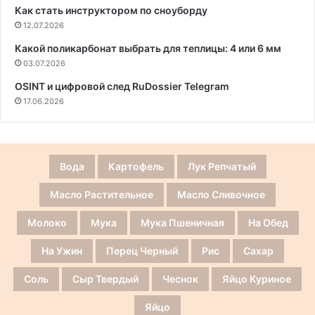
Как стать инструктором по сноуборду
12.07.2026
Какой поликарбонат выбрать для теплицы: 4 или 6 мм
03.07.2026
OSINT и цифровой след RuDossier Telegram
17.06.2026
Вода
Картофель
Лук Репчатый
Масло Растительное
Масло Сливочное
Молоко
Мука
Мука Пшеничная
На Обед
На Ужин
Перец Черный
Рис
Сахар
Соль
Сыр Твердый
Чеснок
Яйцо Куриное
Яйцо