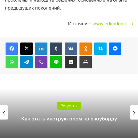
предыдущих поколений.
Источник:
www.edimdoma.ru
LinkedIn
Tumblr
Вконтакте
Одноклассники
Skype
Messen
WhatsApp
Telegram
Viber
Line
Поделиться через электронную почту
Печатать
Рецепты
Какой поликарбонат выбрать для
теплицы: 4 или 6 мм