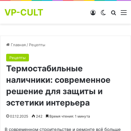
VP-CULT
Войти
Switch skin
Найти
М
Главная
/
Рецепты
Рецепты
Термостабильные
наличники: современное
решение для защиты и
эстетики интерьера
02.12.2025
242
Время чтения: 1 минута
В современном строительстве и ремонте всё больше