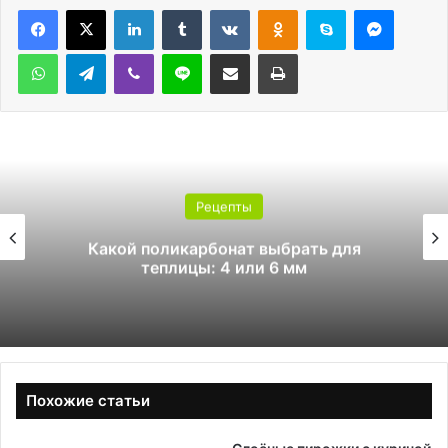
LinkedIn
Tumblr
Вконтакте
Одноклассники
Skype
Messen
WhatsApp
Telegram
Viber
Line
Поделиться через электронную почту
Печатать
Рецепты
Какой поликарбонат выбрать для
теплицы: 4 или 6 мм
Похожие статьи