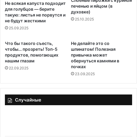
Слоёные пирожки с куриной
Не всякая капуста подходит
печенью и яйцом (в
для голубцов — берите
духовке)
такую: листья не порвутся и
25.10.2025
не будут жесткими
25.09.2025
Что бы такого съесть,
Не делайте это со
чтобы… прозреть! Топ-5
шпинатом! Полезная
продуктов, помогающих
привычка может
нашим глазам
обернуться камнями в
почках
22.09.2025
23.09.2025
Случайные
Конфеты
3
желейные
пр
«Шоколадно-
сп
карамельные»
пр