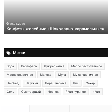
св
сп
пр
ре
в
29.05.2020
Конфеты желейные «Шоколадно-карамельные»
шк
чт
об
за
Метки
Вода
Картофель
Лук репчатый
Масло растительное
Масло сливочное
Молоко
Мука
Мука пшеничная
На обед
На ужин
Перец черный
Рис
Сахар
Соль
Сыр твердый
Чеснок
Яйцо куриное
яйцо