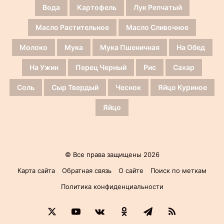
Вода
Картофель
Лук Репчатый
Масло Растительное
Масло Сливочное
Молоко
Мука
Мука Пшеничная
На Обед
На Ужин
Перец Черный
Рис
Сахар
Соль
Сыр Твердый
Чеснок
Яйцо Куриное
Яйцо
© Все права защищены 2026
Карта сайта
Обратная связь
О сайте
Поиск по меткам
Политика конфиденциальности
X
YouTube
vk.com
Одноклассники
Telegram
RSS