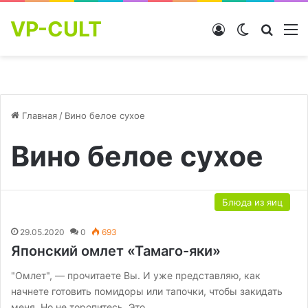
VP-CULT
Войти
Switch skin
Найти
М
Главная
/
Вино белое сухое
Вино белое сухое
Блюда из яиц
29.05.2020
0
693
Японский омлет «Тамаго-яки»
"Омлет", — прочитаете Вы. И уже представляю, как
начнeте готовить помидоры или тапочки, чтобы закидать
меня. Но не торопитесь. Это…