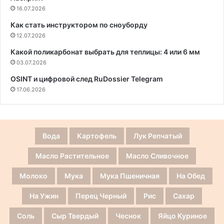
16.07.2026
Как стать инструктором по сноуборду
12.07.2026
Какой поликарбонат выбрать для теплицы: 4 или 6 мм
03.07.2026
OSINT и цифровой след RuDossier Telegram
17.06.2026
Вода
Картофель
Лук Репчатый
Масло Растительное
Масло Сливочное
Молоко
Мука
Мука Пшеничная
На Обед
На Ужин
Перец Черный
Рис
Сахар
Соль
Сыр Твердый
Чеснок
Яйцо Куриное