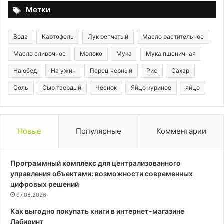
Метки
Вода
Картофель
Лук репчатый
Масло растительное
Масло сливочное
Молоко
Мука
Мука пшеничная
На обед
На ужин
Перец черный
Рис
Сахар
Соль
Сыр твердый
Чеснок
Яйцо куриное
яйцо
Новые
Популярные
Комментарии
Программный комплекс для централизованного
управления объектами: возможности современных
цифровых решений
07.08.2026
Как выгодно покупать книги в интернет-магазине
Лабиринт