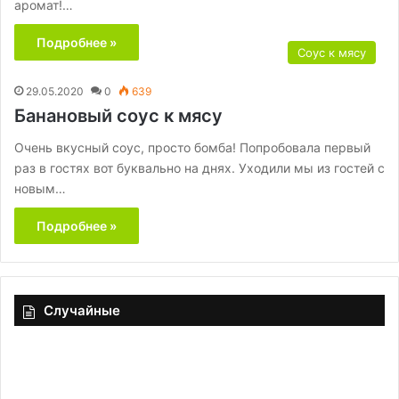
аромат!…
Подробнее »
Соус к мясу
29.05.2020
0
639
Банановый соус к мясу
Очень вкусный соус, просто бомба! Попробовала первый
раз в гостях вот буквально на днях. Уходили мы из гостей с
новым…
Подробнее »
Случайные
Отмечаем
Н
26
т
сентября
«