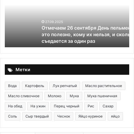
День
д
пельменей:
с
почему
б
это
д
27.09.2025
Отмечаем 26 сентября День пельменей: почему
полезно,
в
это полезно, кому их нельзя, и сколько обычно
кому
т
съедается за один раз
их
о
нельзя,
и
и
с
сколько
в
обычно
о
Метки
съедается
за
один
Вода
Картофель
Лук репчатый
Масло растительное
раз
Масло сливочное
Молоко
Мука
Мука пшеничная
На обед
На ужин
Перец черный
Рис
Сахар
Соль
Сыр твердый
Чеснок
Яйцо куриное
яйцо