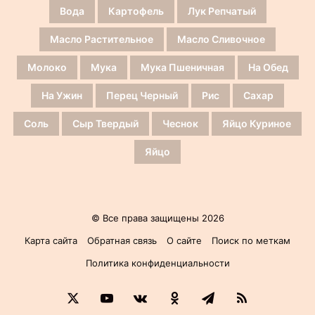
Вода
Картофель
Лук Репчатый
Масло Растительное
Масло Сливочное
Молоко
Мука
Мука Пшеничная
На Обед
На Ужин
Перец Черный
Рис
Сахар
Соль
Сыр Твердый
Чеснок
Яйцо Куриное
Яйцо
© Все права защищены 2026
Карта сайта
Обратная связь
О сайте
Поиск по меткам
Политика конфиденциальности
X
YouTube
vk.com
Одноклассники
Telegram
RSS