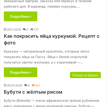
прекрасный завтрак, закуска или перекус в течение
рабочего дня. В маринад, помимо куркумы,…
Подробнее »
29.11.2025
0
177
Как покрасить яйца куркумой. Рецепт с
фото
Куркума — натуральный краситель, которым легко
покрасить яйца на Пасху. Яйца с белой скорлупой
получатся светло-желтыми, а с коричневой —…
Подробнее »
Блюда из фарша
29.05.2020
0
631
Бубути с жёлтым рисом
Бубути (Bobotie) — южно-африканское пряное рубленное
мясо запеченное с яично-молочной смесью. Бубути —