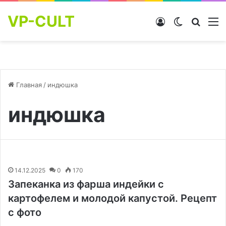
VP-CULT
Войти
Switch skin
Найти
М
Главная
/
индюшка
индюшка
14.12.2025
0
170
Запеканка из фарша индейки с
картофелем и молодой капустой. Рецепт
с фото