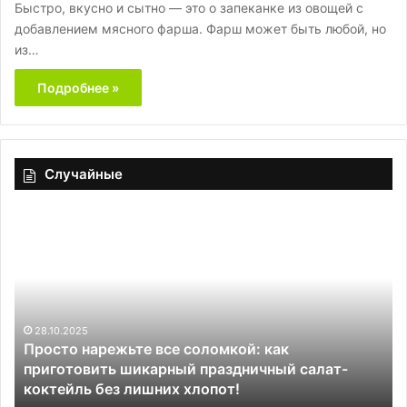
Быстро, вкусно и сытно — это о запеканке из овощей с
добавлением мясного фарша. Фарш может быть любой, но
из…
Подробнее »
Случайные
Просто
Мя
нарежьте
кр
все
че
соломкой:
по
как
и
приготовить
ка
шикарный
го
28.10.2025
Просто нарежьте все соломкой: как
праздничный
приготовить шикарный праздничный салат-
салат-
коктейль без лишних хлопот!
коктейль