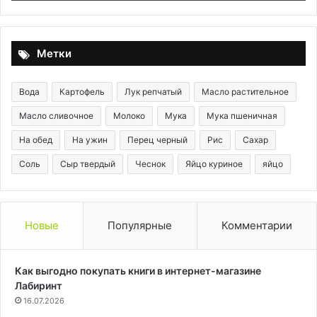
без
лишних
хлопот!
Метки
Вода
Картофель
Лук репчатый
Масло растительное
Масло сливочное
Молоко
Мука
Мука пшеничная
На обед
На ужин
Перец черный
Рис
Сахар
Соль
Сыр твердый
Чеснок
Яйцо куриное
яйцо
Новые
Популярные
Комментарии
Как выгодно покупать книги в интернет-магазине
Лабиринт
16.07.2026