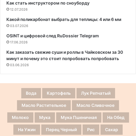
Как стать инструктором по сноуборду
12.07.2026
Какой поликарбонат выбрать для теплицы: 4 или 6 мм
03.07.2026
OSINT и цифровой след RuDossier Telegram
17.06.2026
Как заказать свежие суши и роллы в Чайковском за 30
минут и почему это стоит попробовать попробовать
03.06.2026
Вода
Картофель
Лук Репчатый
Масло Растительное
Масло Сливочное
Молоко
Мука
Мука Пшеничная
На Обед
На Ужин
Перец Черный
Рис
Сахар